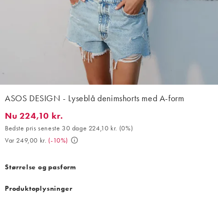
ASOS DESIGN - Lyseblå denimshorts med A-form
Nu 224,10 kr.
Nu 224,10 kr.. Bedste pris seneste 30 dage 224,10 kr. (0%). Var 
Bedste pris seneste 30 dage 224,10 kr.
(
0%
)
Var 249,00 kr.
(
-10%
)
Størrelse og pasform
Produktoplysninger