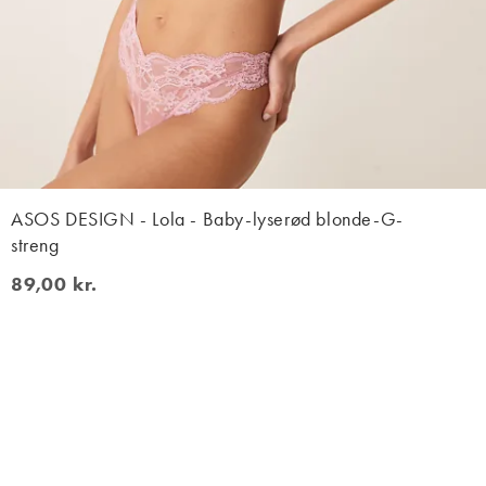
ASOS DESIGN - Lola - Baby-lyserød blonde-G-
streng
89,00 kr.
89,00 kr.