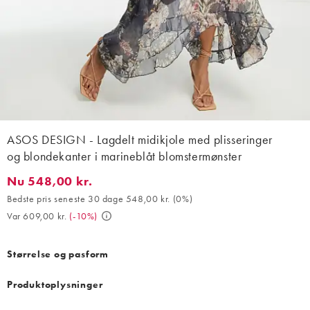
ASOS DESIGN - Lagdelt midikjole med plisseringer
og blondekanter i marineblåt blomstermønster
Nu 548,00 kr.
Nu 548,00 kr.. Bedste pris seneste 30 dage 548,00 kr. (0%). Var
Bedste pris seneste 30 dage 548,00 kr.
(
0%
)
Var 609,00 kr.
(
-10%
)
Størrelse og pasform
Produktoplysninger