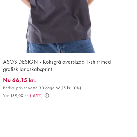
ASOS DESIGN - Koksgrå oversized T-shirt med
grafisk landskabsprint
Nu 66,15 kr.
Nu 66,15 kr.. Bedste pris seneste 30 dage 66,15 kr. (0%). Var 189
Bedste pris seneste 30 dage 66,15 kr.
(
0%
)
Var 189,00 kr.
(
-65%
)