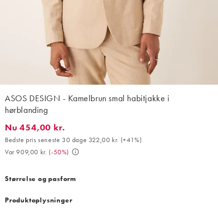
ASOS DESIGN - Kamelbrun smal habitjakke i
hørblanding
Nu 454,00 kr.
Nu 454,00 kr.. Bedste pris seneste 30 dage 322,00 kr. (+41%). V
Bedste pris seneste 30 dage 322,00 kr.
(
+41%
)
Var 909,00 kr.
(
-50%
)
Størrelse og pasform
Produktoplysninger