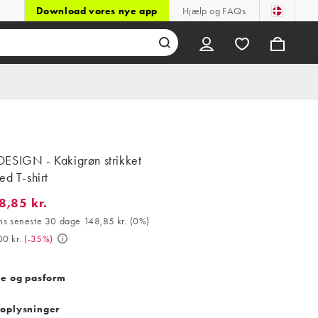
Download vores nye app
Hjælp og FAQs
ESIGN - Kakigrøn strikket
ed T-shirt
8,85 kr.
85 kr.. Bedste pris seneste 30 dage 148,85 kr. (0%). Var 229,00 kr
ris seneste 30 dage 148,85 kr.
(
0%
)
0 kr.
(
-35%
)
se og pasform
oplysninger