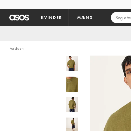
Gå til hovedindhold
KVINDER
MÆND
Forsiden