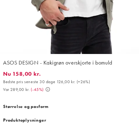
ASOS DESIGN - Kakigrøn overskjorte i bomuld
Nu 158,00 kr.
Nu 158,00 kr.. Bedste pris seneste 30 dage 126,00 kr. (+26%). V
Bedste pris seneste 30 dage 126,00 kr.
(
+26%
)
Var 289,00 kr.
(
-45%
)
Størrelse og pasform
Produktoplysninger