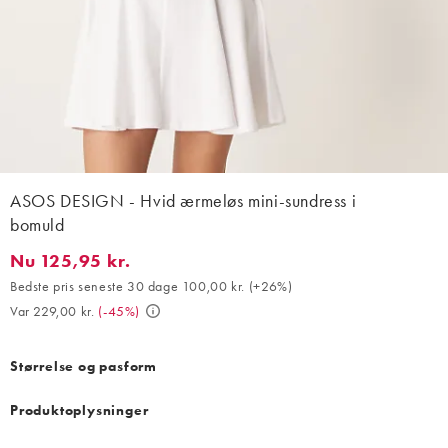
ASOS DESIGN - Hvid ærmeløs mini-sundress i
bomuld
Nu 125,95 kr.
Nu 125,95 kr.. Bedste pris seneste 30 dage 100,00 kr. (+26%). Va
Bedste pris seneste 30 dage 100,00 kr.
(
+26%
)
Var 229,00 kr.
(
-45%
)
Størrelse og pasform
Produktoplysninger