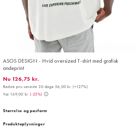
ASOS DESIGN - Hvid oversized T-shirt med grafisk
andeprint
Nu 126,75 kr.
Nu 126,75 kr.. Bedste pris seneste 30 dage 56,00 kr. (+127%). Va
Bedste pris seneste 30 dage 56,00 kr.
(
+127%
)
Var 169,00 kr.
(
-25%
)
Størrelse og pasform
Produktoplysninger