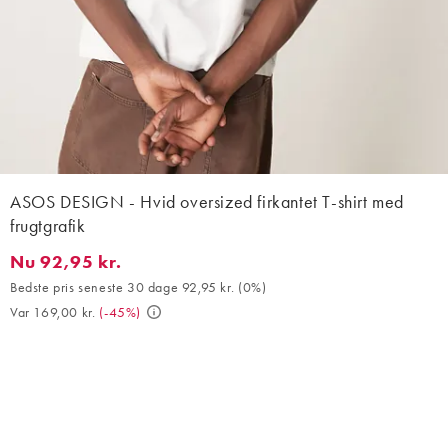
ASOS DESIGN - Hvid oversized firkantet T-shirt med
frugtgrafik
Nu 92,95 kr.
Nu 92,95 kr.. Bedste pris seneste 30 dage 92,95 kr. (0%). Var 169
Bedste pris seneste 30 dage 92,95 kr.
(
0%
)
Var 169,00 kr.
(
-45%
)