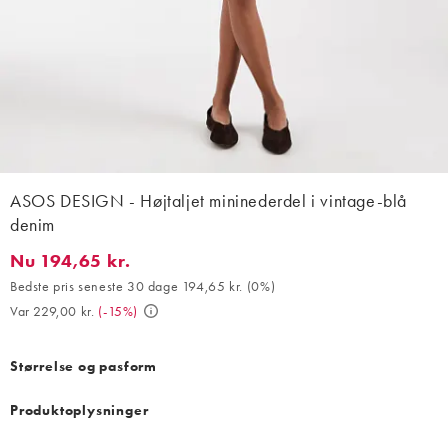
ASOS DESIGN - Højtaljet mininederdel i vintage-blå
denim
Nu 194,65 kr.
Nu 194,65 kr.. Bedste pris seneste 30 dage 194,65 kr. (0%). Var 
Bedste pris seneste 30 dage 194,65 kr.
(
0%
)
Var 229,00 kr.
(
-15%
)
Størrelse og pasform
Produktoplysninger