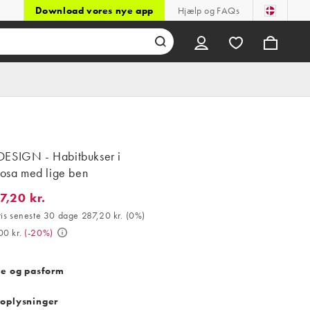
Download vores nye app
Hjælp og FAQs
ESIGN - Habitbukser i
rosa med lige ben
7,20 kr.
20 kr.. Bedste pris seneste 30 dage 287,20 kr. (0%). Var 359,00 kr
ris seneste 30 dage 287,20 kr.
(
0%
)
00 kr.
(
-20%
)
se og pasform
oplysninger