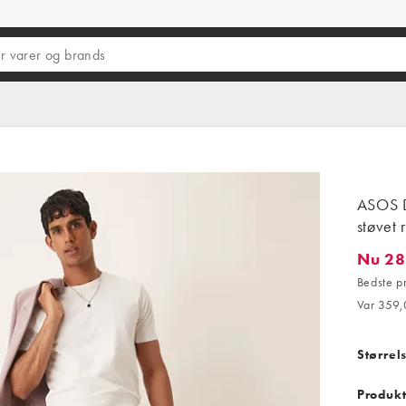
ASOS D
støvet 
Nu 28
Nu 287,
Bedste p
Var 359,
Størrel
Produkt