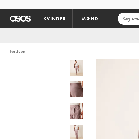
Gå til hovedindhold
KVINDER
MÆND
Forsiden