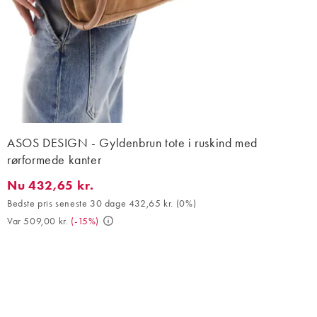
ASOS DESIGN - Gyldenbrun tote i ruskind med
rørformede kanter
Nu 432,65 kr.
Nu 432,65 kr.. Bedste pris seneste 30 dage 432,65 kr. (0%). Var
Bedste pris seneste 30 dage 432,65 kr.
(
0%
)
Var 509,00 kr.
(
-15%
)