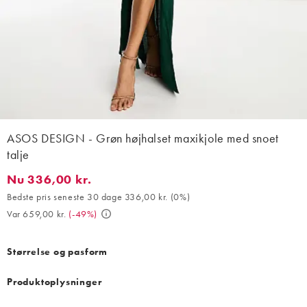
ASOS DESIGN - Grøn højhalset maxikjole med snoet
talje
Nu 336,00 kr.
Nu 336,00 kr.. Bedste pris seneste 30 dage 336,00 kr. (0%). Var
Bedste pris seneste 30 dage 336,00 kr.
(
0%
)
Var 659,00 kr.
(
-49%
)
Størrelse og pasform
Produktoplysninger