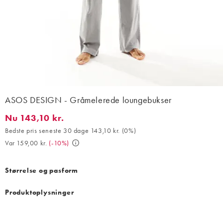
ASOS DESIGN - Gråmelerede loungebukser
Nu 143,10 kr.
Nu 143,10 kr.. Bedste pris seneste 30 dage 143,10 kr. (0%). Var 
Bedste pris seneste 30 dage 143,10 kr.
(
0%
)
Var 159,00 kr.
(
-10%
)
Størrelse og pasform
Produktoplysninger