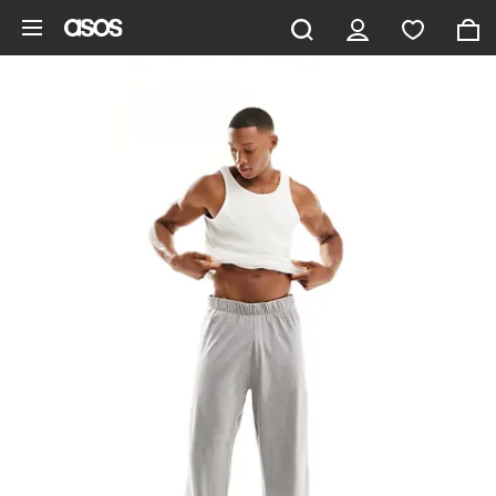
Gå til hovedindhold