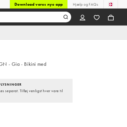
Download vores nye app
Hjælp og FAQs
N - Gia - Bikini med
LYSNINGER
s separat. Tilføj venligst hver vare til