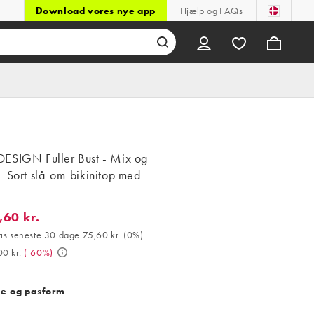
Download vores nye app
Hjælp og FAQs
ESIGN Fuller Bust - Mix og
 Sort slå-om-bikinitop med
,60 kr.
0 kr.. Bedste pris seneste 30 dage 75,60 kr. (0%). Var 189,00 kr..
ris seneste 30 dage 75,60 kr.
(
0%
)
0 kr.
(
-60%
)
se og pasform