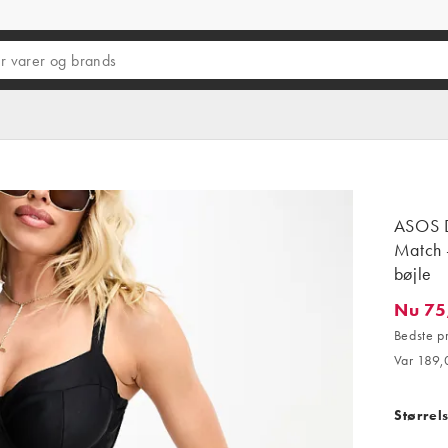
ASOS D
Match -
bøjle
Nu 75
Nu 75,6
Bedste p
Var 189,0
Størrel