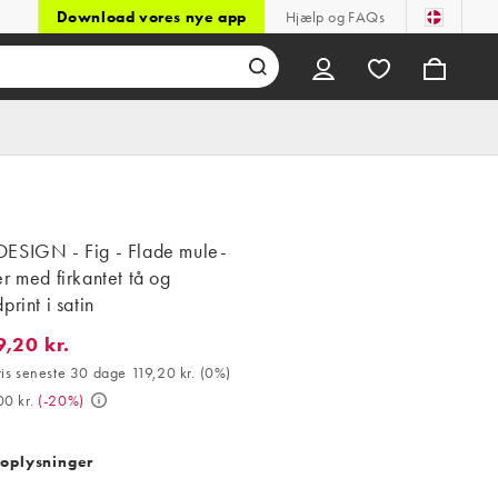
Download vores nye app
Hjælp og FAQs
ESIGN - Fig - Flade mule-
r med firkantet tå og
print i satin
,20 kr.
0 kr.. Bedste pris seneste 30 dage 119,20 kr. (0%). Var 149,00 kr.
ris seneste 30 dage 119,20 kr.
(
0%
)
0 kr.
(
-20%
)
oplysninger