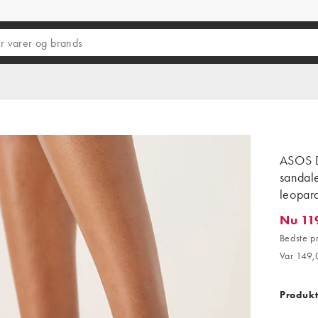
ASOS D
sandale
leopard
Nu 119
Nu 119,2
Bedste p
Var 149,0
Produkt