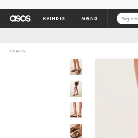
Gå til hovedindhold
KVINDER
MÆND
Forsiden