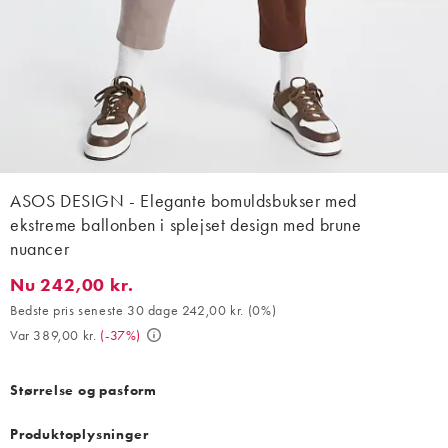
ASOS DESIGN - Elegante bomuldsbukser med
ekstreme ballonben i splejset design med brune
nuancer
Nu 242,00 kr.
Nu 242,00 kr.. Bedste pris seneste 30 dage 242,00 kr. (0%). Var 
Bedste pris seneste 30 dage 242,00 kr.
(
0%
)
Var 389,00 kr.
(
-37%
)
Størrelse og pasform
Produktoplysninger