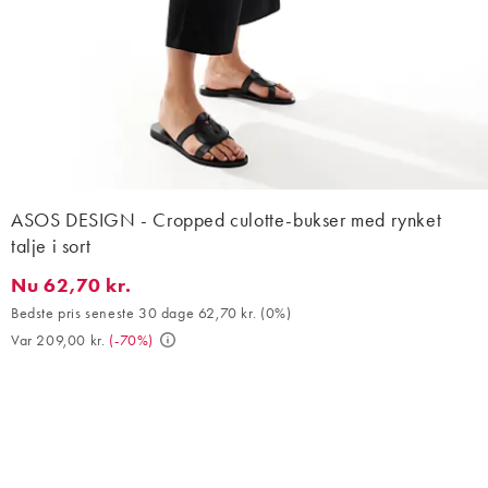
ASOS DESIGN - Cropped culotte-bukser med rynket
talje i sort
Nu 62,70 kr.
Nu 62,70 kr.. Bedste pris seneste 30 dage 62,70 kr. (0%). Var 20
Bedste pris seneste 30 dage 62,70 kr.
(
0%
)
Var 209,00 kr.
(
-70%
)