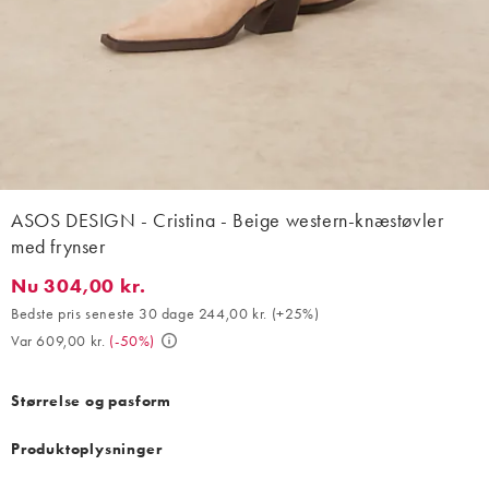
ASOS DESIGN - Cristina - Beige western-knæstøvler
med frynser
Nu 304,00 kr.
Nu 304,00 kr.. Bedste pris seneste 30 dage 244,00 kr. (+25%). V
Bedste pris seneste 30 dage 244,00 kr.
(
+25%
)
Var 609,00 kr.
(
-50%
)
Størrelse og pasform
Produktoplysninger