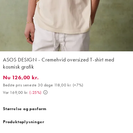
ASOS DESIGN - Cremehvid oversized T-shirt med
kosmisk grafik
Nu 126,00 kr.
Nu 126,00 kr.. Bedste pris seneste 30 dage 118,00 kr. (+7%). Var
Bedste pris seneste 30 dage 118,00 kr.
(
+7%
)
Var 169,00 kr.
(
-25%
)
Størrelse og pasform
Produktoplysninger