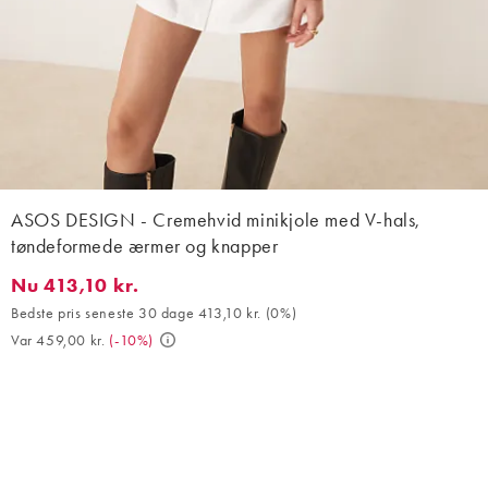
ASOS DESIGN - Cremehvid minikjole med V-hals,
tøndeformede ærmer og knapper
Nu 413,10 kr.
Nu 413,10 kr.. Bedste pris seneste 30 dage 413,10 kr. (0%). Var 4
Bedste pris seneste 30 dage 413,10 kr.
(
0%
)
Var 459,00 kr.
(
-10%
)