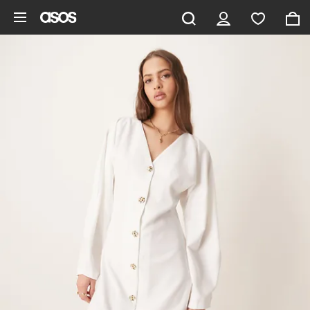
Gå til hovedindhold