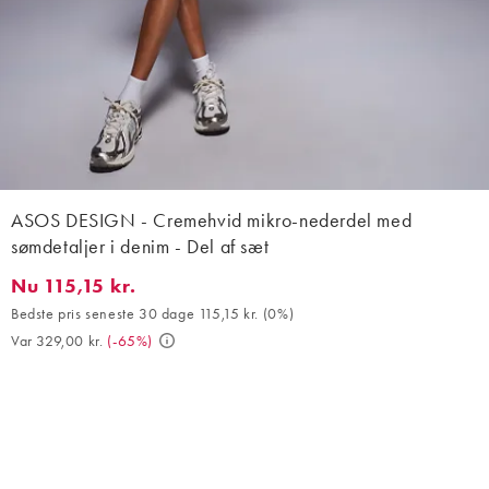
ASOS DESIGN - Cremehvid mikro-nederdel med
sømdetaljer i denim - Del af sæt
Nu 115,15 kr.
Nu 115,15 kr.. Bedste pris seneste 30 dage 115,15 kr. (0%). Var 32
Bedste pris seneste 30 dage 115,15 kr.
(
0%
)
Var 329,00 kr.
(
-65%
)