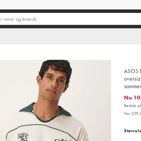
ASOS D
oversiz
sammen
Nu 10
Nu 103,
Bedste p
Var 229,0
Størrel