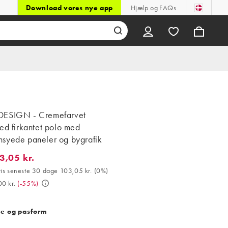
Download vores nye app
Hjælp og FAQs
ESIGN - Cremefarvet
ed firkantet polo med
syede paneler og bygrafik
3,05 kr.
05 kr.. Bedste pris seneste 30 dage 103,05 kr. (0%). Var 229,00 kr
ris seneste 30 dage 103,05 kr.
(
0%
)
0 kr.
(
-55%
)
se og pasform