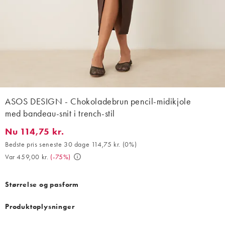
ASOS DESIGN - Chokoladebrun pencil-midikjole
med bandeau-snit i trench-stil
Nu 114,75 kr.
Nu 114,75 kr.. Bedste pris seneste 30 dage 114,75 kr. (0%). Var 4
Bedste pris seneste 30 dage 114,75 kr.
(
0%
)
Var 459,00 kr.
(
-75%
)
Størrelse og pasform
Produktoplysninger