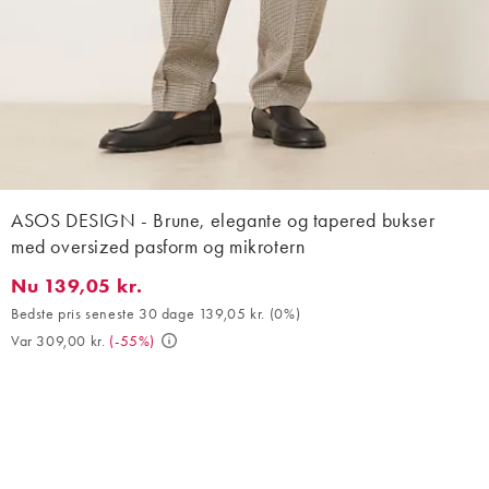
ASOS DESIGN - Brune, elegante og tapered bukser
med oversized pasform og mikrotern
Nu 139,05 kr.
Nu 139,05 kr.. Bedste pris seneste 30 dage 139,05 kr. (0%). Var 
Bedste pris seneste 30 dage 139,05 kr.
(
0%
)
Var 309,00 kr.
(
-55%
)