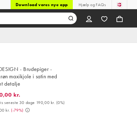
Download vores nye app
Hjælp og FAQs
ESIGN - Brudepiger -
røn maxikjole i satin med
t detalje
0,00 kr.
00 kr.. Bedste pris seneste 30 dage 190,00 kr. (0%). Var 909,00 kr
ris seneste 30 dage 190,00 kr.
(
0%
)
00 kr.
(
-79%
)