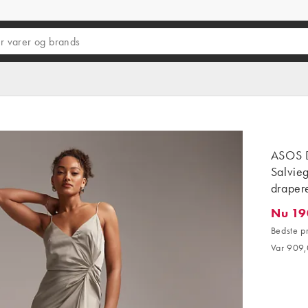
ASOS D
Salvieg
drapere
Nu 19
Nu 190,
Bedste p
Var 909,