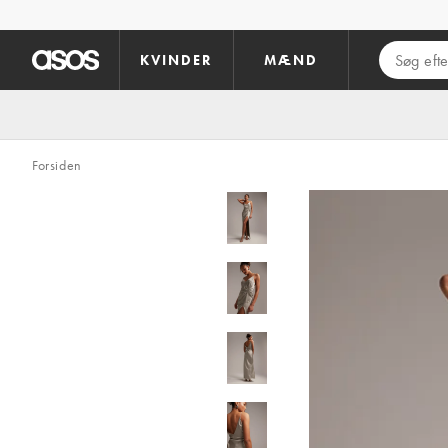
Gå til hovedindhold
KVINDER
MÆND
Forsiden