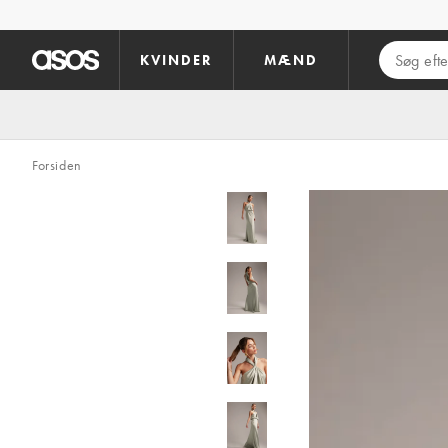
Gå til hovedindhold
KVINDER
MÆND
Forsiden