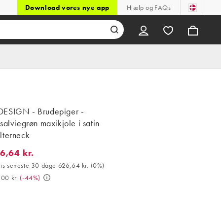
Download vores nye app
Hjælp og FAQs
ESIGN - Brudepiger -
salviegrøn maxikjole i satin
lterneck
6,64 kr.
4 kr.. Bedste pris seneste 30 dage 626,64 kr. (0%). Var 1.119,00 k
ris seneste 30 dage 626,64 kr.
(
0%
)
,00 kr.
(
-44%
)