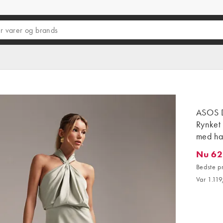
ASOS D
Rynket 
med ha
Nu 62
Nu 626,6
Bedste p
Var 1.119