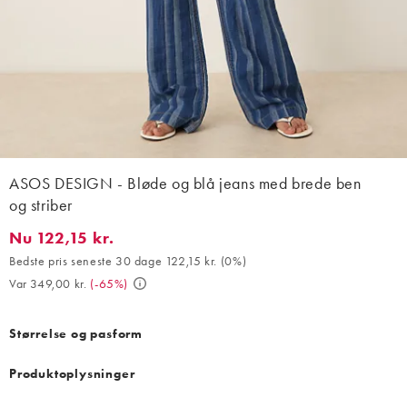
ASOS DESIGN - Bløde og blå jeans med brede ben
og striber
Nu 122,15 kr.
Nu 122,15 kr.. Bedste pris seneste 30 dage 122,15 kr. (0%). Var 3
Bedste pris seneste 30 dage 122,15 kr.
(
0%
)
Var 349,00 kr.
(
-65%
)
Størrelse og pasform
Produktoplysninger