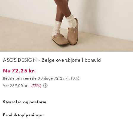
ASOS DESIGN - Beige overskjorte i bomuld
Nu 72,25 kr.
Nu 72,25 kr.. Bedste pris seneste 30 dage 72,25 kr. (0%). Var 28
Bedste pris seneste 30 dage 72,25 kr.
(
0%
)
Var 289,00 kr.
(
-75%
)
Størrelse og pasform
Produktoplysninger