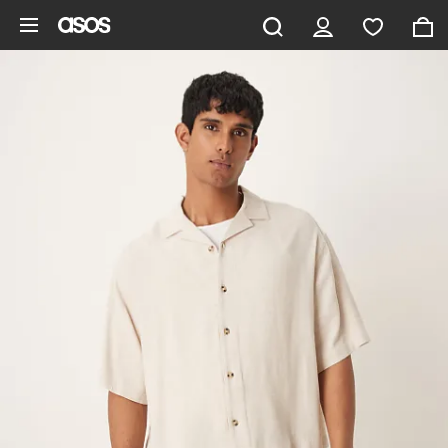
Gå til hovedindhold