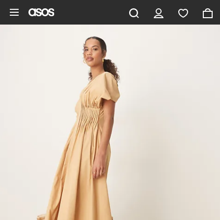
Gå til hovedindhold