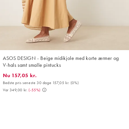
ASOS DESIGN - Beige midikjole med korte ærmer og
V-hals samt smalle pintucks
Nu 157,05 kr.
Nu 157,05 kr.. Bedste pris seneste 30 dage 157,05 kr. (0%). Var 
Bedste pris seneste 30 dage 157,05 kr.
(
0%
)
Var 349,00 kr.
(
-55%
)