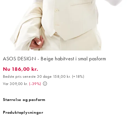
ASOS DESIGN - Beige habitvest i smal pasform
Nu 186,00 kr.
Nu 186,00 kr.. Bedste pris seneste 30 dage 158,00 kr. (+18%). V
Bedste pris seneste 30 dage 158,00 kr.
(
+18%
)
Var 309,00 kr.
(
-39%
)
Størrelse og pasform
Produktoplysninger