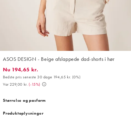
ASOS DESIGN - Beige afslappede dad-shorts i hør
Nu 194,65 kr.
Nu 194,65 kr.. Bedste pris seneste 30 dage 194,65 kr. (0%). Var 
Bedste pris seneste 30 dage 194,65 kr.
(
0%
)
Var 229,00 kr.
(
-15%
)
Størrelse og pasform
Produktoplysninger