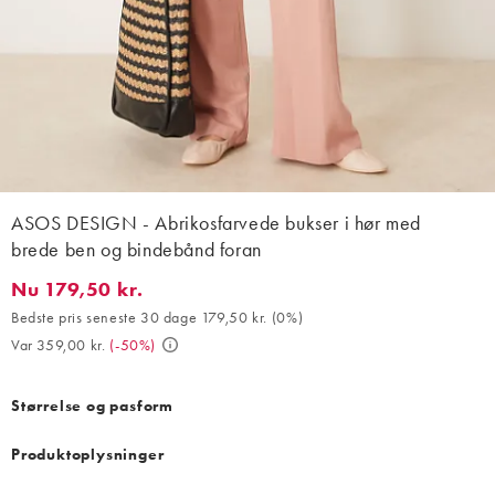
ASOS DESIGN - Abrikosfarvede bukser i hør med
brede ben og bindebånd foran
Nu 179,50 kr.
Nu 179,50 kr.. Bedste pris seneste 30 dage 179,50 kr. (0%). Var 
Bedste pris seneste 30 dage 179,50 kr.
(
0%
)
Var 359,00 kr.
(
-50%
)
Størrelse og pasform
Produktoplysninger