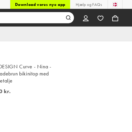
Download vores nye app
Hjælp og FAQs
ESIGN Curve - Nina -
adebrun bikinitop med
etalje
0 kr.
kr.