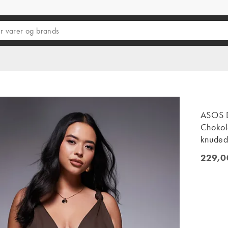
ASOS D
Chokol
knuded
229,0
229,00 