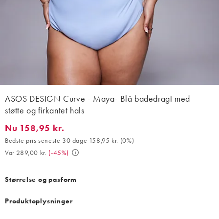
ASOS DESIGN Curve - Maya- Blå badedragt med
støtte og firkantet hals
Nu 158,95 kr.
Nu 158,95 kr.. Bedste pris seneste 30 dage 158,95 kr. (0%). Var 
Bedste pris seneste 30 dage 158,95 kr.
(
0%
)
Var 289,00 kr.
(
-45%
)
Størrelse og pasform
Produktoplysninger