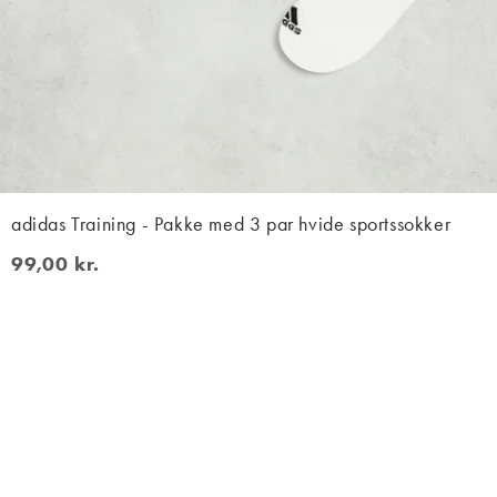
adidas Training - Pakke med 3 par hvide sportssokker
99,00 kr.
99,00 kr.