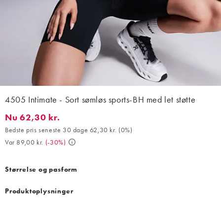
4505 Intimate - Sort sømløs sports-BH med let støtte
Nu 62,30 kr.
Nu 62,30 kr.. Bedste pris seneste 30 dage 62,30 kr. (0%). Var 89
Bedste pris seneste 30 dage 62,30 kr.
(
0%
)
Var 89,00 kr.
(
-30%
)
Størrelse og pasform
Produktoplysninger