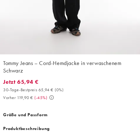
Tommy Jeans – Cord-Hemdjacke in verwaschenem
Schwarz
Jetzt 65,94 €
Jetzt 65,94 €. 30-Tage-Bestpreis 65,94 € (0%). Vorher 119,90 €.
30-Tage-Bestpreis 65,94 €
(
0%
)
Vorher 119,90 €
(
-45%
)
Größe und Passform
Produktbeschreibung