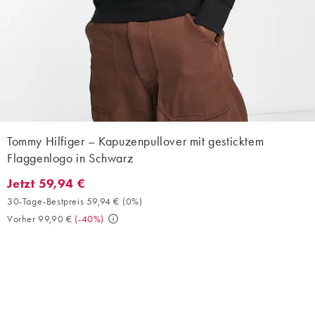
Tommy Hilfiger – Kapuzenpullover mit gesticktem
Flaggenlogo in Schwarz
Jetzt 59,94 €
Jetzt 59,94 €. 30-Tage-Bestpreis 59,94 € (0%). Vorher 99,90 €. 
30-Tage-Bestpreis 59,94 €
(
0%
)
Vorher 99,90 €
(
-40%
)