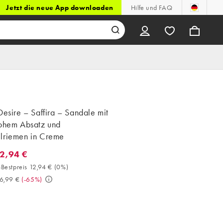
Jetzt die neue App downloaden
Hilfe und FAQ
Desire – Saffira – Sandale mit
hohem Absatz und
lriemen in Creme
12,94 €
2,94 €. 30-Tage-Bestpreis 12,94 € (0%). Vorher 36,99 €. (-65%)
Bestpreis 12,94 €
(
0%
)
6,99 €
(
-65%
)