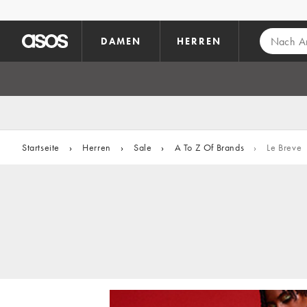
Zum Hauptinhalt überspringen
DAMEN
HERREN
Startseite
›
Herren
›
Sale
›
A To Z Of Brands
›
Le Breve