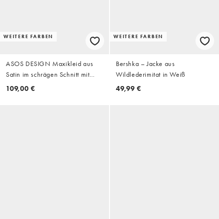
WEITERE FARBEN
WEITERE FARBEN
ASOS DESIGN Maxikleid aus
Bershka – Jacke aus
Satin im schrägen Schnitt mit
Wildlederimitat in Weiß
drapiertem Ausschnitt und
109,00 €
49,99 €
Fransenärmeldetail mit
Placement-Print