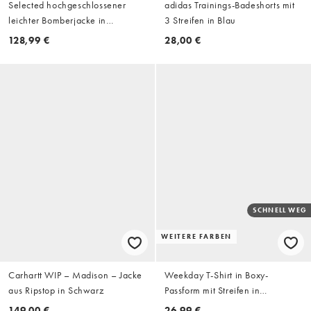
Selected hochgeschlossener
adidas Trainings-Badeshorts mit
leichter Bomberjacke in
3 Streifen in Blau
Schokobraun
128,99 €
28,00 €
SCHNELL WEG
WEITERE FARBEN
Carhartt WIP – Madison – Jacke
Weekday T-Shirt in Boxy-
aus Ripstop in Schwarz
Passform mit Streifen in
Marineblau und Weiß
149,00 €
26,99 €