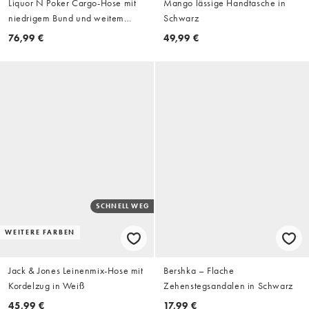
Liquor N Poker Cargo-Hose mit
Mango lässige Handtasche in
niedrigem Bund und weitem
Schwarz
Schnitt im Military-Muster
76,99 €
49,99 €
SCHNELL WEG
WEITERE FARBEN
Jack & Jones Leinenmix-Hose mit
Bershka – Flache
Kordelzug in Weiß
Zehenstegsandalen in Schwarz
45,99 €
17,99 €