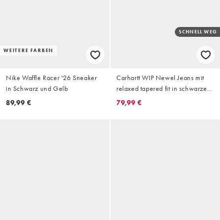
SCHNELL WEG
WEITERE FARBEN
Nike Waffle Racer '26 Sneaker
Carhartt WIP Newel Jeans mit
in Schwarz und Gelb
relaxed tapered fit in schwarzer
Waschung
89,99 €
79,99 €