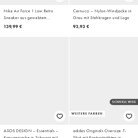
Nike Air Force 1 Low Retro
Cernucci – Nylon-Windjacke in
Sneaker aus gewebtem
Grau mit Stehkragen und Logo
Wildleder in Wollweiß
139,99 €
93,93 €
SCHNELL WEG
WEITERE FARBEN
ASOS DESIGN – Essentials –
adidas Originals Oversize-T-
Kapuzenjacke in Schwarz mit
Shirt mit Kontrastnähten in