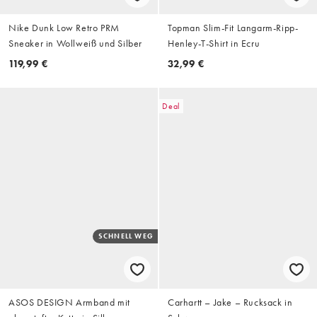
Nike Dunk Low Retro PRM
Topman Slim-Fit Langarm-Ripp-
Sneaker in Wollweiß und Silber
Henley-T-Shirt in Ecru
119,99 €
32,99 €
Deal
SCHNELL WEG
ASOS DESIGN Armband mit
Carhartt – Jake – Rucksack in