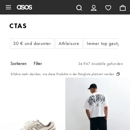
Zum Hauptinhalt überspringen
CTAS
30 € und darunter
Athleisure
Immer top gestylt
Sortieren
Filter
34.947 Modelle gefunden
Erfahre mehr darüber, wie diese Produkte in der Rangliste platziert werden