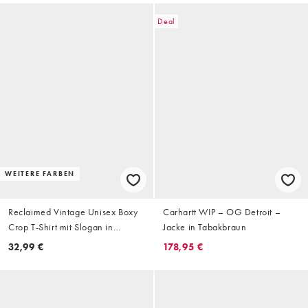
Deal
WEITERE FARBEN
Reclaimed Vintage Unisex Boxy
Carhartt WIP – OG Detroit –
Crop T-Shirt mit Slogan in
Jacke in Tabakbraun
Orange
32,99 €
178,95 €