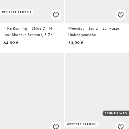
WEITERE FARBEN
Nike Running – Stride Dri-FIT –
Weekday – Leyla – Schwarze
Lauf-Shorts in Schwarz, 5 Zoll
Umhängetasche
Schrittlänge
64,99 €
53,99 €
SCHNELL WEG
WEITERE FARBEN