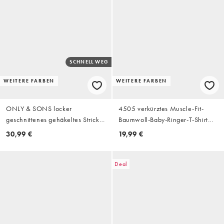
SCHNELL WEG
WEITERE FARBEN
WEITERE FARBEN
ONLY & SONS locker
4505 verkürztes Muscle-Fit-
geschnittenes gehäkeltes Strick-
Baumwoll-Baby-Ringer-T-Shirt
Polo in Creme mit Streifen
mit Quick-Dry-Finish in Schwarz
30,99 €
19,99 €
Deal