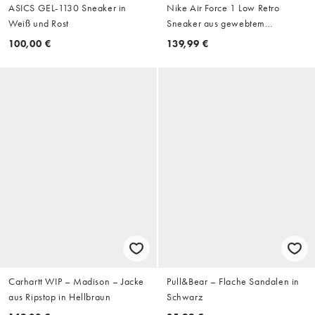
ASICS GEL-1130 Sneaker in
Nike Air Force 1 Low Retro
Weiß und Rost
Sneaker aus gewebtem
Wildleder in Hellbeige
100,00 €
139,99 €
Carhartt WIP – Madison – Jacke
Pull&Bear – Flache Sandalen in
aus Ripstop in Hellbraun
Schwarz