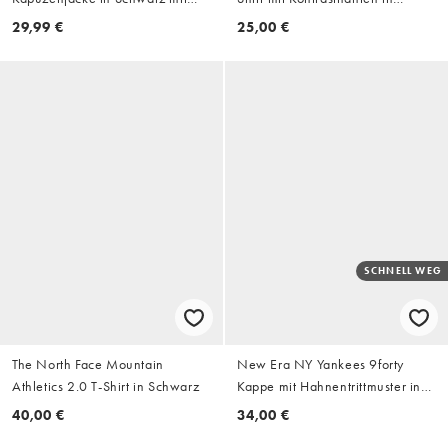
Reißverschluss
Dunkelgrau
29,99 €
25,00 €
SCHNELL WEG
The North Face Mountain
New Era NY Yankees 9forty
Athletics 2.0 T-Shirt in Schwarz
Kappe mit Hahnentrittmuster in
Braun-Multicolor
40,00 €
34,00 €