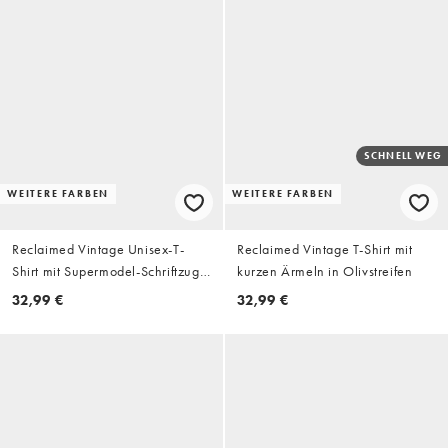
SCHNELL WEG
WEITERE FARBEN
WEITERE FARBEN
Reclaimed Vintage Unisex-T-
Reclaimed Vintage T-Shirt mit
Shirt mit Supermodel-Schriftzug
kurzen Ärmeln in Olivstreifen
in Gelb
32,99 €
32,99 €