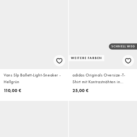
SCHNELL WEG
WEITERE FARBEN
Vans Slp Ballett-Light-Sneaker -
adidas Originals Oversize-T-
Hellgrün
Shirt mit Kontrastnähten in
Wollweiß
110,00 €
25,00 €