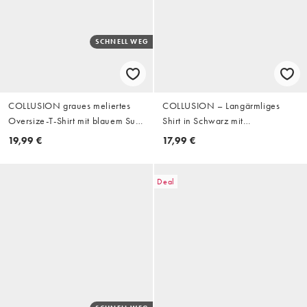
SCHNELL WEG
COLLUSION graues meliertes
COLLUSION – Langärmliges
Oversize-T-Shirt mit blauem Surf-
Shirt in Schwarz mit
Print und kurzen Ärmeln
Waffelstruktur
19,99 €
17,99 €
Deal