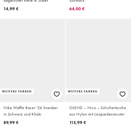
abgestufter Kette in Silber
Schwarz
14,99 €
64,00 €
WEITERE FARBEN
WEITERE FARBEN
Nike Waffle Racer '26 Sneaker
OLEND – Nico – Schultertasche
in Schwarz und Khaki
aus Nylon mit Leopardenmuster
89,99 €
115,99 €