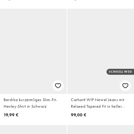
SCHNELL WEG
Bershka kurzärmliges Slim-Fit-
Carhartt WIP Newel Jeans mit
Henley-Shirt in Schwarz
Relaxed Tapered Fit in heller
Stone-Waschung
19,99 €
99,00 €