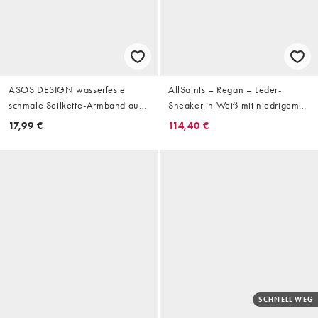
ASOS DESIGN wasserfeste
AllSaints – Regan – Leder-
schmale Seilkette-Armband aus
Sneaker in Weiß mit niedrigem
Edelstahl in Silber
Schaft und Logo
17,99 €
114,40 €
SCHNELL WEG