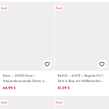
Kombiteil
Deal
Deal
Rains – 20950 Koya –
RAINS – 41370 – Regular-Fit-T-
Wasserabweisende Shorts in
Shirt in Blau mit Waffelstruktur
Grün mit farblich abgestimmter
und Splash-Logo, Kombiteil
64,99 €
81,59 €
Steppung, Kombiteil
Deal
Deal