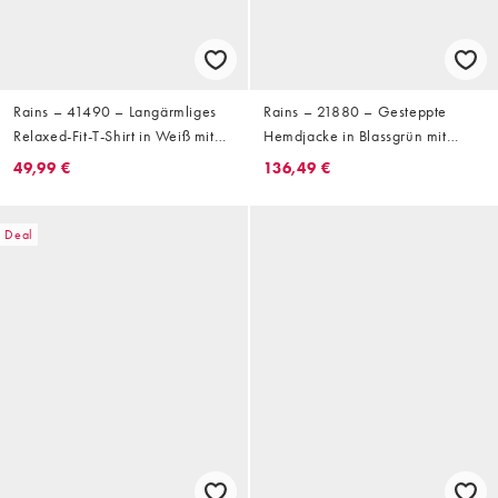
Rains – 41490 – Langärmliges
Rains – 21880 – Gesteppte
Relaxed-Fit-T-Shirt in Weiß mit
Hemdjacke in Blassgrün mit
Farbspritzer-Logo
durchgehendem Reißverschluss
49,99 €
136,49 €
und Innenfutter
Deal