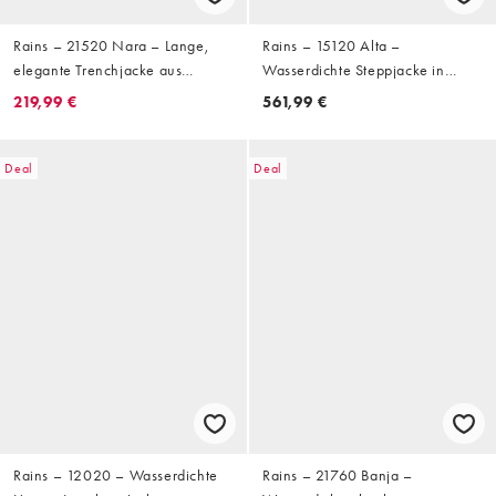
Rains – 21520 Nara – Lange,
Rains – 15120 Alta –
elegante Trenchjacke aus
Wasserdichte Steppjacke in
wasserfestem Material in Beige
Grün mit verschwommenem
219,99 €
561,99 €
Muster und kurzem Schnitt
Deal
Deal
Rains – 12020 – Wasserdichte
Rains – 21760 Banja –