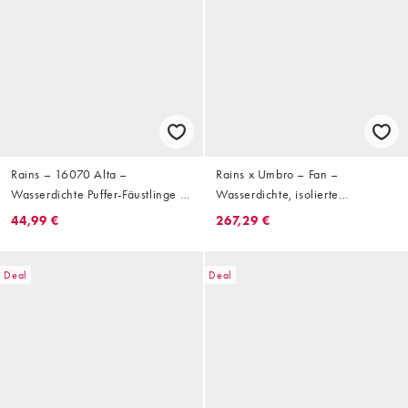
Rains – 16070 Alta –
Rains x Umbro – Fan –
Wasserdichte Puffer-Fäustlinge in
Wasserdichte, isolierte
Schwarz
Steppjacke in Blau
44,99 €
267,29 €
Deal
Deal