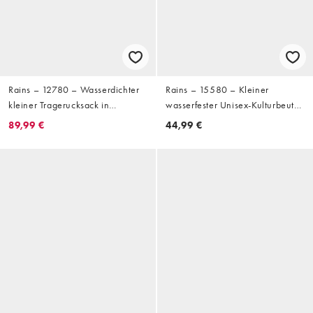
Rains – 12780 – Wasserdichter
Rains – 15580 – Kleiner
kleiner Tragerucksack in
wasserfester Unisex-Kulturbeutel
Metallic-Marineblau
in Grün
89,99 €
44,99 €