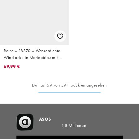
Rains – 18370 – Wasserdichte
Windjacke in Marineblau mit
Reißverschluss
69,99 €
Du hast 59 von 59 Produkten angesehen
ASOS
1,8 Millionen