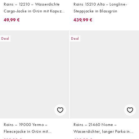
Rains – 12210 – Wasserdichte
Rains 15210 Alta – Longline-
Cargo-Jacke in Grün mit Kapuze
Steppjacke in Blassgrün
und Taschen
49,99 €
439,99 €
Deal
Deal
Rains – 19000 Yermo –
Rains – 21460 Nome –
Fleecejacke in Grün mit
Wasserdichter, langer Parka in
verschwommenem Muster und
Dunkelgrün