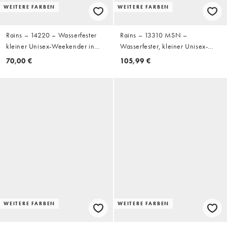
WEITERE FARBEN
WEITERE FARBEN
Rains – 14220 – Wasserfester
Rains – 13310 MSN –
kleiner Unisex-Weekender in
Wasserfester, kleiner Unisex-
Schwarz
Rucksack in Schwarz
70,00 €
105,99 €
WEITERE FARBEN
WEITERE FARBEN