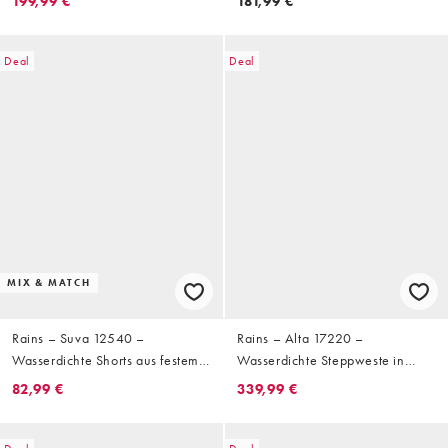
199,99 €
181,99 €
Wege-Reißverschluss, Kombiteil
Rückenprint
Deal
Deal
MIX & MATCH
Rains – Suva 12540 –
Rains – Alta 17220 –
Wasserdichte Shorts aus festem
Wasserdichte Steppweste in
Material in Grün
Schwarz mit Fleecefutter und
82,99 €
339,99 €
durchgehendem Reißverschluss