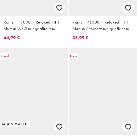
Rains – 41000 – Relaxed-Fit-T-
Rains – 41000 – Relaxed-Fit-T-
Shirt in Weiß mit geriffteltem
Shirt in Schwarz mit geriffeltem
Logo und Rückenprint
Logo und Rückenprint
64,99 €
35,99 €
Deal
Deal
MIX & MATCH