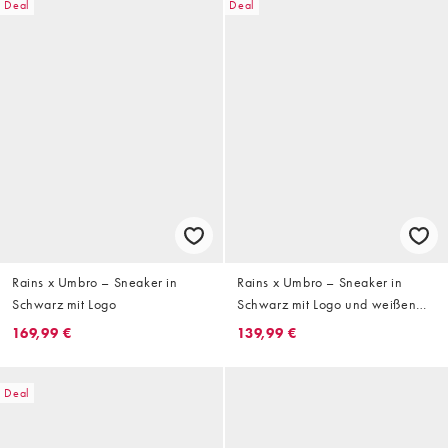
Deal
Deal
Rains x Umbro – Sneaker in
Rains x Umbro – Sneaker in
Schwarz mit Logo
Schwarz mit Logo und weißen
Details
169,99 €
139,99 €
Deal