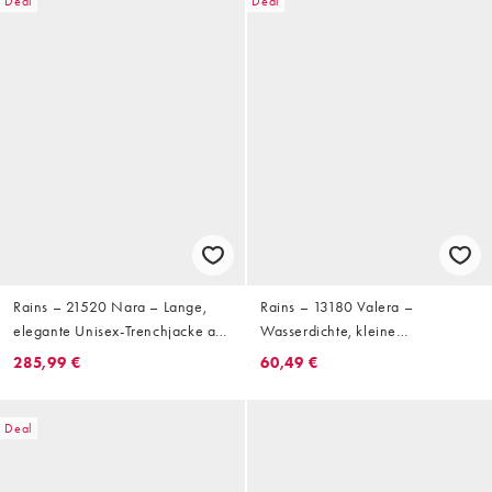
Deal
Deal
Rains – 21520 Nara – Lange,
Rains – 13180 Valera –
elegante Unisex-Trenchjacke aus
Wasserdichte, kleine
wasserfestem Material in
Schultertasche in Braun mit
285,99 €
60,49 €
gemustertem Braun
schlammigem Muster-Print
Deal