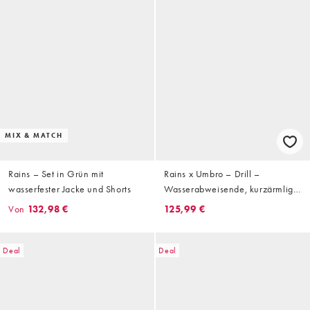
MIX & MATCH
Rains – Set in Grün mit
Rains x Umbro – Drill –
wasserfester Jacke und Shorts
Wasserabweisende, kurzärmlige
Hemdjacke in Schwarz mit
Von
132,98 €
125,99 €
Reißverschluss
Deal
Deal