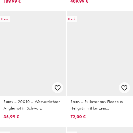
189,99 €
409,99 €
durchgehendem Reißverschluss
Deal
Deal
Rains – 20010 – Wasserdichter
Rains – Pullover aus Fleece in
Anglerhut in Schwarz
Hellgrün mit kurzem
Reißverschluss
35,99 €
72,00 €