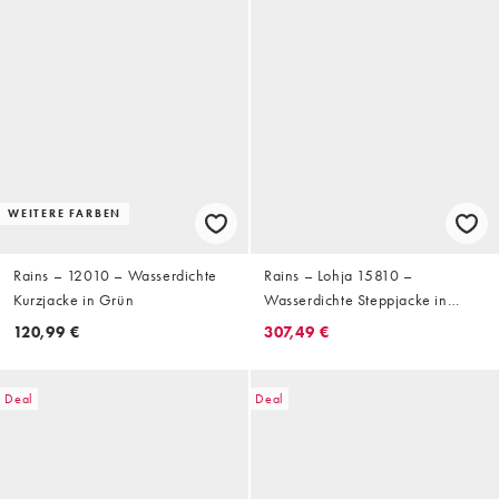
WEITERE FARBEN
Rains – 12010 – Wasserdichte
Rains – Lohja 15810 –
Kurzjacke in Grün
Wasserdichte Steppjacke in
Schwarz mit Reißverschluss
120,99 €
307,49 €
Deal
Deal