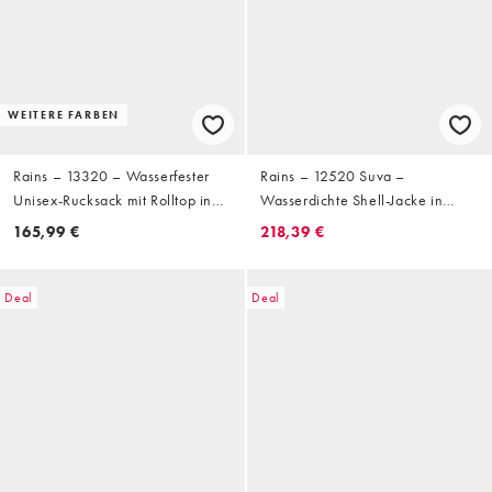
WEITERE FARBEN
Rains – 13320 – Wasserfester
Rains – 12520 Suva –
Unisex-Rucksack mit Rolltop in
Wasserdichte Shell-Jacke in
Schwarz
Dunkelgrau mit Kapuze
165,99 €
218,39 €
Deal
Deal