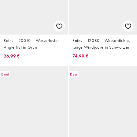
Rains – 20010 – Wasserfester
Rains – 12080 – Wasserdichte,
Anglerhut in Grün
lange Windjacke in Schwarz mit
Reißverschluss
26,99 €
74,99 €
Deal
Deal