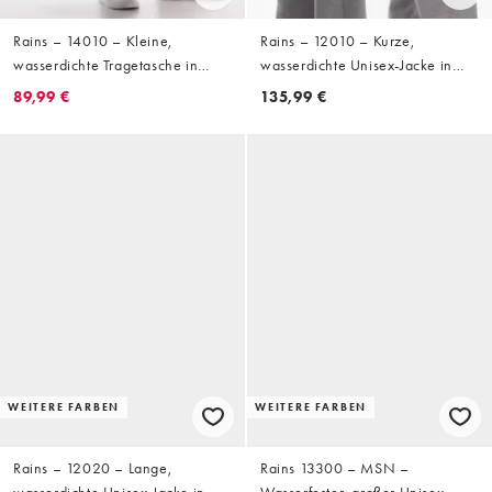
Rains – 14010 – Kleine,
Rains – 12010 – Kurze,
wasserdichte Tragetasche in
wasserdichte Unisex-Jacke in
Metallic-Grün mit Wattierung
Schwarz
89,99 €
135,99 €
WEITERE FARBEN
WEITERE FARBEN
Rains – 12020 – Lange,
Rains 13300 – MSN –
wasserdichte Unisex-Jacke in
Wasserfester, großer Unisex-