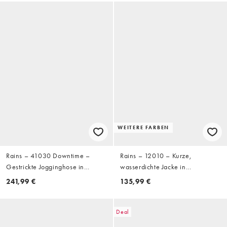
WEITERE FARBEN
Rains – 41030 Downtime –
Rains – 12010 – Kurze,
Gestrickte Jogginghose in
wasserdichte Jacke in
Burgunderrot mit Kordelzug und
Marineblau
241,99 €
135,99 €
Logo, Kombiteil
Deal