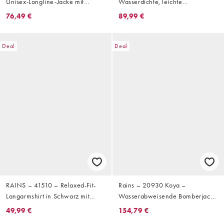
Unisex-Longline-Jacke mit
Wasserdichte, leichte
Kapuze und abstraktem,
Bomberjacke in Schwarz
76,49 €
89,99 €
verschwommenem Muster
Deal
Deal
RAINS – 41510 – Relaxed-Fit-
Rains – 20930 Koya –
Langarmshirt in Schwarz mit
Wasserabweisende Bomberjacke
Motivlogo
in Grün mit farblich
49,99 €
154,79 €
abgestimmter Steppung,