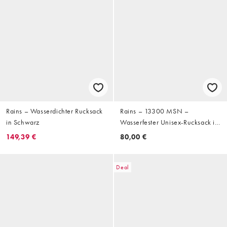
Rains – Wasserdichter Rucksack
Rains – 13300 MSN –
in Schwarz
Wasserfester Unisex-Rucksack in
Grün
149,39 €
80,00 €
Deal