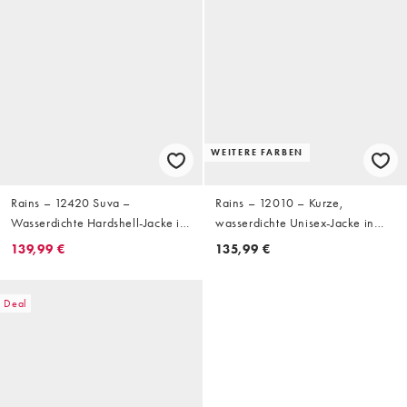
WEITERE FARBEN
Rains – 12420 Suva –
Rains – 12010 – Kurze,
Wasserdichte Hardshell-Jacke in
wasserdichte Unisex-Jacke in
Khaki mit Reißverschluss
Grün
139,99 €
135,99 €
Deal