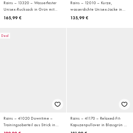
Rains – 13320 – Wasserfester
Rains – 12010 – Kurze,
Unisex-Rucksack in Grün mit
wasserdichte Unisex-Jacke in
Rolltop
Grau mit Kapuze
165,99 €
135,99 €
Deal
Rains – 41020 Downtime –
Rains – 41170 – Relaxed-Fit-
Trainingsoberteil aus Strick in
Kapuzenpullover in Blassgrün mit
Burgunderrot mit Logo und Zwei-
Logo im Farbspritzer-Design und