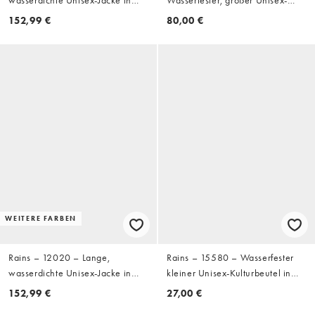
Schwarz
Rucksack in Schwarz
152,99 €
80,00 €
WEITERE FARBEN
Rains – 12020 – Lange,
Rains – 15580 – Wasserfester
wasserdichte Unisex-Jacke in
kleiner Unisex-Kulturbeutel in
Grün
Schwarz
152,99 €
27,00 €