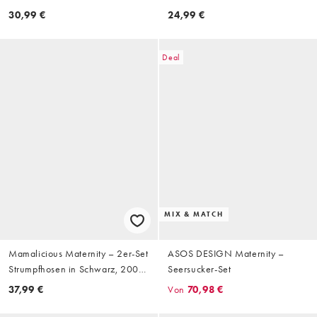
Überbauchbund
Dunkelblau mit Überbauchbund
30,99 €
24,99 €
Deal
MIX & MATCH
Mamalicious Maternity – 2er-Set
ASOS DESIGN Maternity –
Strumpfhosen in Schwarz, 200
Seersucker-Set
Denier
37,99 €
Von
70,98 €