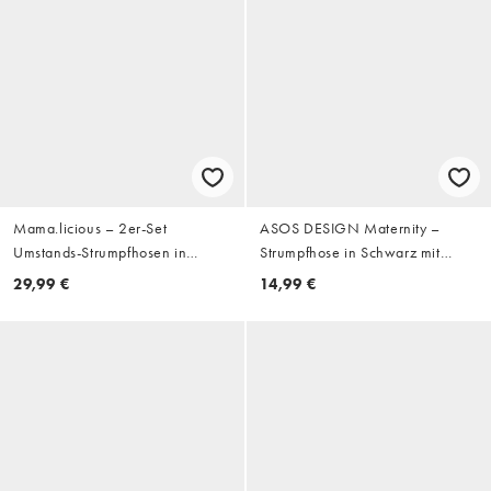
Mama.licious – 2er-Set
ASOS DESIGN Maternity –
Umstands-Strumpfhosen in
Strumpfhose in Schwarz mit
Schwarz mit Stützfunktion für den
verbesserter Passform, 50 DEN
29,99 €
14,99 €
Bauch, 30 DEN