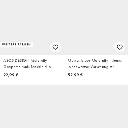
WEITERE FARBEN
ASOS DESIGN Maternity –
Mama.licious Maternity – Jeans
Geripptes Midi-Tankkleid in
in schwarzer Waschung mit
Schokobraun
verstellbarem Unterbauchbund
22,99 €
52,99 €
und weitem Bein