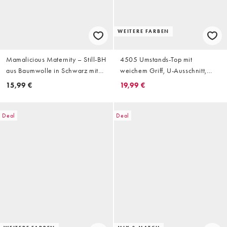
WEITERE FARBEN
Mamalicious Maternity – Still-BH
4505 Umstands-Top mit
aus Baumwolle in Schwarz mit
weichem Griff, U-Ausschnitt,
Wickeldetail, Umstandsmode
integriertem BH und
15,99 €
19,99 €
verstellbaren Trägern in Weiß
Deal
Deal