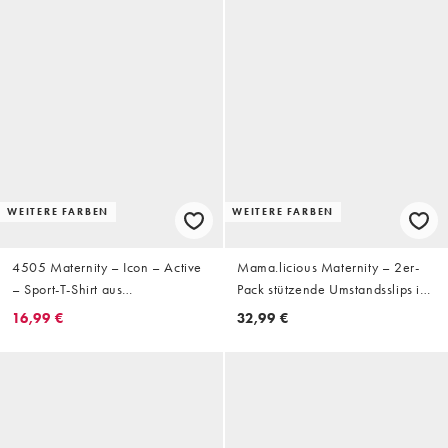
WEITERE FARBEN
WEITERE FARBEN
4505 Maternity – Icon – Active
Mama.licious Maternity – 2er-
– Sport-T-Shirt aus
Pack stützende Umstandsslips in
schnelltrocknendem
Weiß mit Spitzenbesatz
16,99 €
32,99 €
Funktionsmaterial in Schwarz,
Umstandsmode