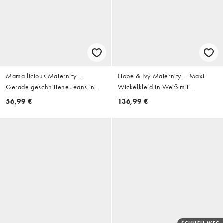
Mama.licious Maternity –
Hope & Ivy Maternity – Maxi-
Gerade geschnittene Jeans in
Wickelkleid in Weiß mit
mittelblauer Waschung mit
Blumenmuster und
56,99 €
136,99 €
Überbauchbund
Taillenschnürung
SCHNELL WEG