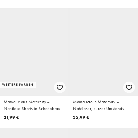
in dunklem Mittelblau
WEITERE FARBEN
Mamalicious Maternity –
Mamalicious Maternity –
Nahtlose Shorts in Schokobraun,
Nahtloser, kurzer Umstands-
Umstandsmode
Playsuit in Schwarz
21,99 €
35,99 €