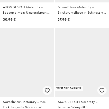
ASOS DESIGN Maternity –
Mamalicious Maternity –
Bequeme Mom-Umstandsjeans
Strickstrumpfhose in Schwarz mit
in verwaschenem Schwarz mit
Überbauchbund
30,99 €
37,99 €
schmalem Schnitt
WEITERE FARBEN
Mamalicious Maternity – 2er-
ASOS DESIGN Maternity –
Pack Tangas in Schwarz mit
Jeans im Skinny-Fit in