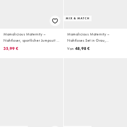
MIX & MATCH
Mamalicious Maternity –
Mamalicious Maternity –
Nahtloser, sportlicher Jumpsuit in
Nahtloses Set in Grau,
Schokobraun, Umstandsmode
bestehend aus Trägertop und
35,99 €
Von
48,98 €
Leggings