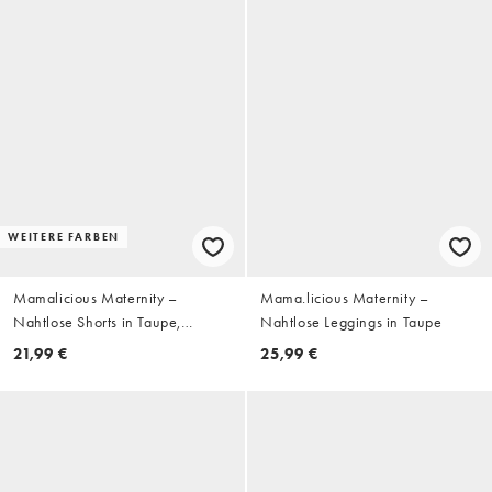
WEITERE FARBEN
Mamalicious Maternity –
Mama.licious Maternity –
Nahtlose Shorts in Taupe,
Nahtlose Leggings in Taupe
Umstandsmode
21,99 €
25,99 €