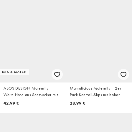
MIX & MATCH
ASOS DESIGN Maternity –
Mamalicious Maternity – 2er-
Weite Hose aus Seersucker mit
Pack Kontroll-Slips mit hoher
Streifen, Kombiteil
Taille
42,99 €
28,99 €