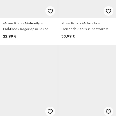
Mama.licious Maternity –
Mamalicious Maternity –
Nahtloses Trägertop in Taupe
Formende Shorts in Schwarz mit
Überbauchbund, 2er-Pack,
22,99 €
33,99 €
Umstandsmode