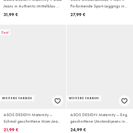
Jeans in Authentic-Mittelblau mit
Po-formende Sport-Leggings in
weitem Bein
Schwarz mit Innentasche und
31,99 €
27,99 €
hohem Bund
Deal
WEITERE FARBEN
WEITERE FARBEN
ASOS DESIGN Maternity –
ASOS DESIGN Maternity – Eng
Schmal geschnittene Mom-Jeans
geschnittene Umstandsjeans in
in Vintage-Waschung,
reinem Schwarz
21,99 €
24,99 €