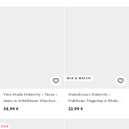
Umstandsmode
MIX & MATCH
Vero Moda Maternity – Tessa –
Mamalicious Maternity –
Jeans in mittelblauer Waschung
Nahtloses Trägertop in Khaki,
mit weitem Bein und weichem
Kombiteil, Umstandsmode
58,99 €
22,99 €
Bauchband, Umstandsmode
Deal