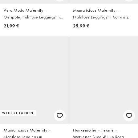
Vero Moda Maternity –
Mamalicious Maternity –
Gerippte, nahtlose Leggings in
Nahtlose Leggings in Schwarz
Schwarz mit Überbauchbund,
21,99 €
25,99 €
Umstandsmode
WEITERE FARBEN
Mama.licious Maternity –
Hunkemöller – Peonie –
Nahtlose Leggings in
Wattierter Bügel-BH in Rosa