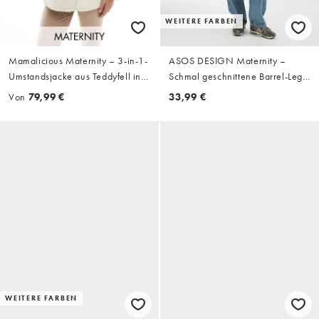
WEITERE FARBEN
Mamalicious Maternity – 3-in-1-
ASOS DESIGN Maternity –
Umstandsjacke aus Teddyfell in
Schmal geschnittene Barrel-Leg-
Cremeweiß mit abnehmbarer
Jeans in mittelheller Waschung
Von
79,99 €
33,99 €
Bahn vorne
WEITERE FARBEN