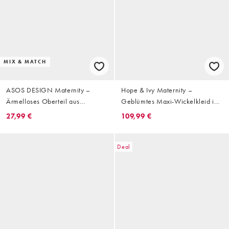
MIX & MATCH
ASOS DESIGN Maternity –
Hope & Ivy Maternity –
Ärmelloses Oberteil aus
Geblümtes Maxi-Wickelkleid in
Seersucker mit Streifen,
Marineblau mit Flatterärmeln
27,99 €
109,99 €
Kombiteil
Deal