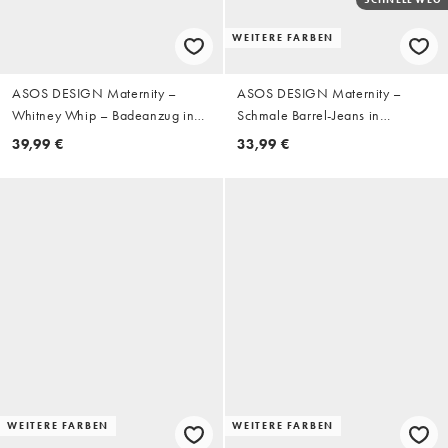
WEITERE FARBEN
ASOS DESIGN Maternity –
ASOS DESIGN Maternity –
Whitney Whip – Badeanzug in
Schmale Barrel-Jeans in
Braun mit Peitschendetail
verwaschenem Schwarz
39,99 €
33,99 €
WEITERE FARBEN
WEITERE FARBEN