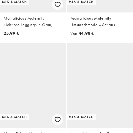
MIX & MATCH
MIX & MATCH
Mamalicious Maternity –
Mamalicious Maternity –
Nahtlose Leggings in Grau,
Umstandsmode – Set aus
Kombiteil
nahtlosem Trägertop und Shorts
25,99 €
Von
44,98 €
in Beige
MIX & MATCH
MIX & MATCH