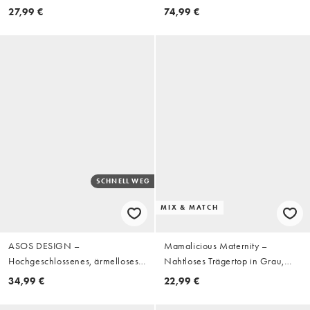
mit V-Ausschnitt
Schwarz mit Blumenmuster,
27,99 €
74,99 €
Umstandsmode
SCHNELL WEG
MIX & MATCH
ASOS DESIGN –
Mamalicious Maternity –
Hochgeschlossenes, ärmelloses
Nahtloses Trägertop in Grau,
Midikleid in Gelb
Kombiteil, Umstandsmode
34,99 €
22,99 €