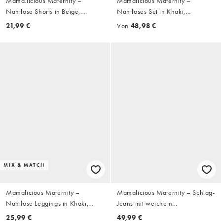
Mama.licious Maternity –
Mamalicious Maternity –
Nahtlose Shorts in Beige,
Nahtloses Set in Khaki,
Kombiteil
bestehend aus Trägertop und
21,99 €
Von
48,98 €
Leggings
MIX & MATCH
Mamalicious Maternity –
Mamalicious Maternity – Schlag-
Nahtlose Leggings in Khaki,
Jeans mit weichem
Kombiteil
Überbauchbund und Waschung
25,99 €
49,99 €