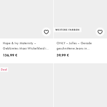
WEITERE FARBEN
Hope & Ivy Maternity –
ONLY – Julles – Gerade
Geblümtes Maxi-Wickelkleid in
geschnittene Jeans in
Flieder mit Flatterärmeln und
verwaschenem Schwarz mit
136,99 €
39,99 €
Bindedetail
niedrigem Bund
Deal