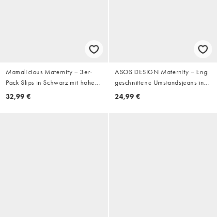
Mamalicious Maternity – 3er-
ASOS DESIGN Maternity – Eng
Pack Slips in Schwarz mit hoher
geschnittene Umstandsjeans in
Taille und hohem Beinausschnitt,
reinem Schwarz
32,99 €
24,99 €
Umstandsmode