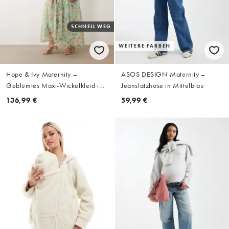
SCHNELL WEG
WEITERE FARBEN
Hope & Ivy Maternity –
ASOS DESIGN Maternity –
Geblümtes Maxi-Wickelkleid in
Jeanslatzhose in Mittelblau
Salbeigrün mit Flatterärmeln
136,99 €
59,99 €