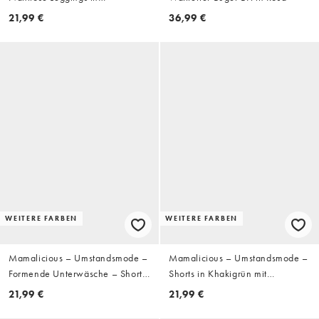
Schokobraun, Kombiteil
21,99 €
36,99 €
WEITERE FARBEN
WEITERE FARBEN
Mamalicious – Umstandsmode –
Mamalicious – Umstandsmode –
Formende Unterwäsche – Shorts
Shorts in Khakigrün mit
in Schwarz für über den
Überbauchbund
21,99 €
21,99 €
Babybauch