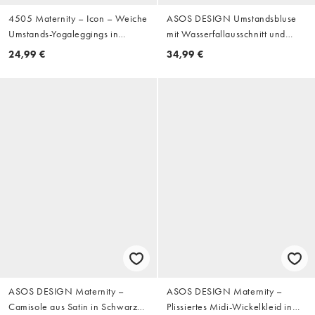
4505 Maternity – Icon – Weiche
ASOS DESIGN Umstandsbluse
Umstands-Yogaleggings in
mit Wasserfallausschnitt und
Schokobraun mit hohem Bund
Bindegürtel in Buttermilch
24,99 €
34,99 €
ASOS DESIGN Maternity –
ASOS DESIGN Maternity –
Camisole aus Satin in Schwarz
Plissiertes Midi-Wickelkleid in