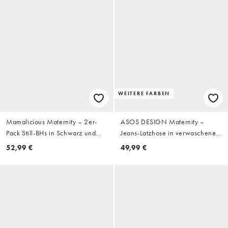
WEITERE FARBEN
Mamalicious Maternity – 2er-
ASOS DESIGN Maternity –
Pack Still-BHs in Schwarz und
Jeans-Latzhose in verwaschenem
Beige
Schwarz
52,99 €
49,99 €