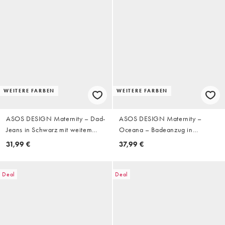
WEITERE FARBEN
WEITERE FARBEN
ASOS DESIGN Maternity – Dad-
ASOS DESIGN Maternity –
Jeans in Schwarz mit weitem
Oceana – Badeanzug in
Bein
Schwarz mit U-Ausschnitt
31,99 €
37,99 €
Deal
Deal