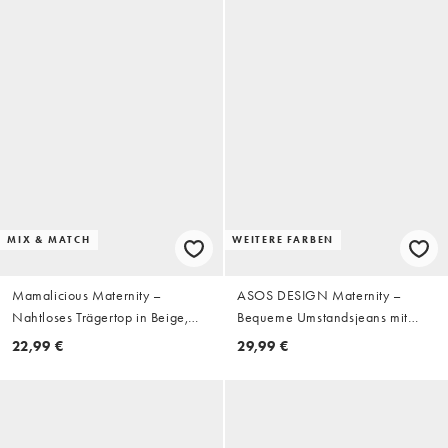
MIX & MATCH
WEITERE FARBEN
Mamalicious Maternity –
ASOS DESIGN Maternity –
Nahtloses Trägertop in Beige,
Bequeme Umstandsjeans mit
Kombiteil
geradem Schnitt und
22,99 €
29,99 €
Stretchanteil in Schwarz