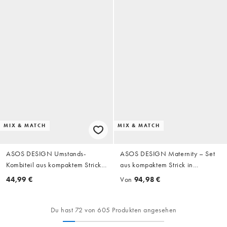
MIX & MATCH
MIX & MATCH
ASOS DESIGN Umstands-
ASOS DESIGN Maternity – Set
Kombiteil aus kompaktem Strick
aus kompaktem Strick in
mit Spitzendetail in Schwarz
Schwarz, aus Trägertop mit
44,99 €
Von
94,98 €
Spitzendetail und Hose mit
Spitzenborte
Du hast 72 von 605 Produkten angesehen