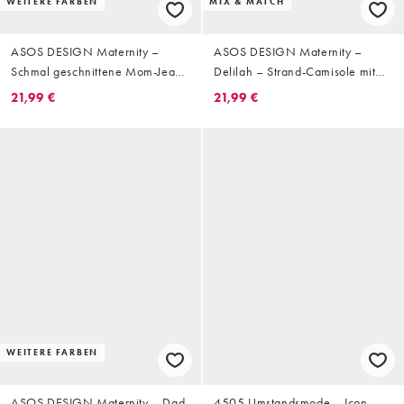
WEITERE FARBEN
MIX & MATCH
ASOS DESIGN Maternity –
ASOS DESIGN Maternity –
Schmal geschnittene Mom-Jeans
Delilah – Strand-Camisole mit
in reinem Mittelblau,
blauen Streifen
21,99 €
21,99 €
Umstandsmode
WEITERE FARBEN
ASOS DESIGN Maternity – Dad-
4505 Umstandsmode – Icon –