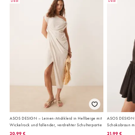
Deal
Deal
ASOS DESIGN – Leinen-Midikleid in Hellbeige mit
ASOS DESIGN –
Wickelrock und fallender, verdrehter Schulterpartie
Schokobraun mit
aus Knitterstoff
20,99 €
21,99 €