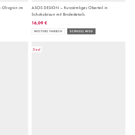
n Olivgrün im
ASOS DESIGN – Kurzärmliges Oberteil in
Schokobraun mit Bindedetails
16,09 €
WEITERE FARBEN
SCHNELL WEG
Deal