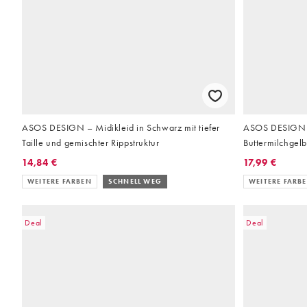
ASOS DESIGN – Midikleid in Schwarz mit tiefer
ASOS DESIGN –
Taille und gemischter Rippstruktur
Buttermilchgelb 
Rockteil mit Kni
14,84 €
17,99 €
WEITERE FARBEN
SCHNELL WEG
WEITERE FARB
Deal
Deal