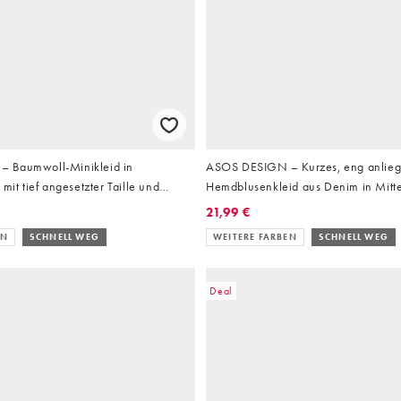
 Baumwoll-Minikleid in
ASOS DESIGN – Kurzes, eng anlie
mit tief angesetzter Taille und
Hemdblusenkleid aus Denim in Mitt
tterstruktur
21,99 €
EN
SCHNELL WEG
WEITERE FARBEN
SCHNELL WEG
Deal