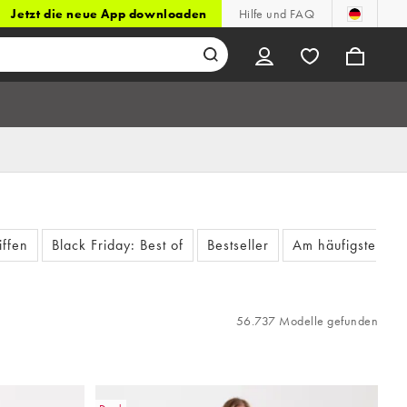
Jetzt die neue App downloaden
Hilfe und FAQ
iffen
Black Friday: Best of
Bestseller
Am häufigsten ge
56.737 Modelle gefunden