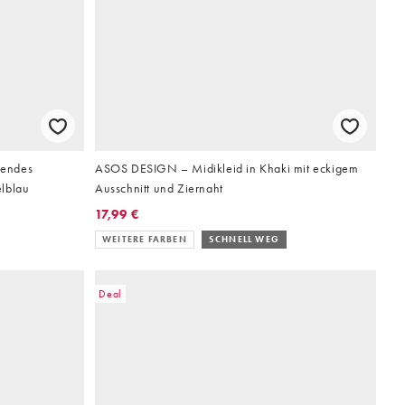
gendes
ASOS DESIGN – Midikleid in Khaki mit eckigem
elblau
Ausschnitt und Ziernaht
17,99 €
WEITERE FARBEN
SCHNELL WEG
Deal