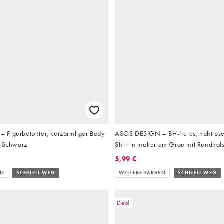
Figurbetonter, kurzärmliger Body
ASOS DESIGN – BH-freies, nahtloses
n Schwarz
Shirt in meliertem Grau mit Rundhal
knappem Schnitt
5,99 €
EN
SCHNELL WEG
WEITERE FARBEN
SCHNELL WEG
Deal