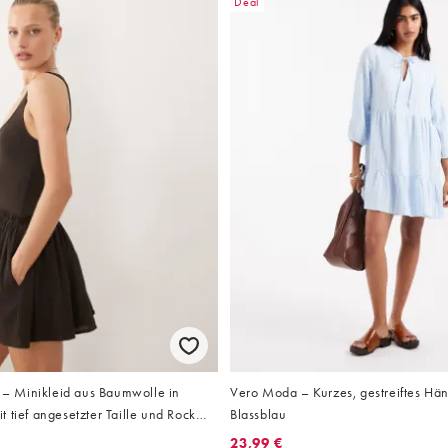
Deal
 Minikleid aus Baumwolle in
Vero Moda – Kurzes, gestreiftes Hän
 tief angesetzter Taille und Rock
Blassblau
23,99 €