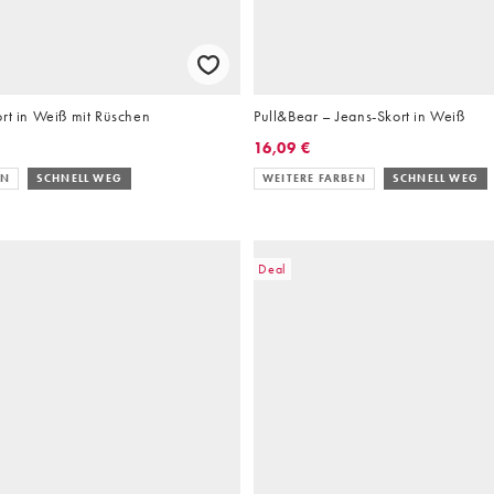
rt in Weiß mit Rüschen
Pull&Bear – Jeans-Skort in Weiß
16,09 €
EN
SCHNELL WEG
WEITERE FARBEN
SCHNELL WEG
Deal