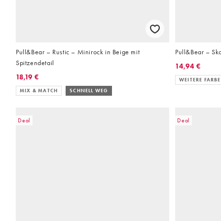
Pull&Bear – Rustic – Minirock in Beige mit
Pull&Bear – Sko
Spitzendetail
14,94 €
18,19 €
WEITERE FARB
MIX & MATCH
SCHNELL WEG
Deal
Deal