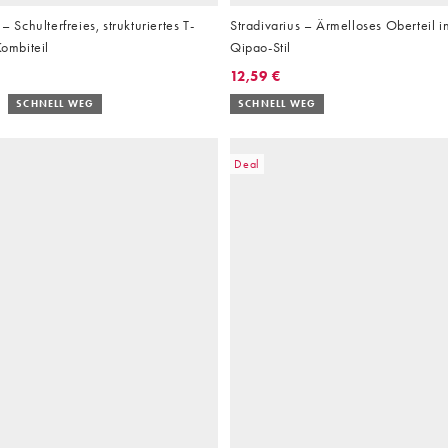
chulterfreies, strukturiertes T-
Stradivarius – Ärmelloses Oberteil i
Kombiteil
Qipao-Stil
12,59 €
SCHNELL WEG
SCHNELL WEG
Deal