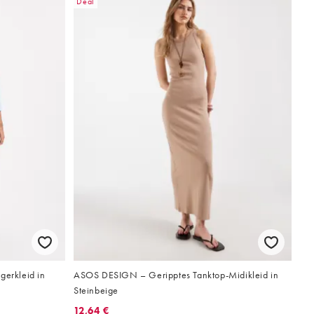
Deal
gerkleid in
ASOS DESIGN – Geripptes Tanktop-Midikleid in
Steinbeige
12,64 €