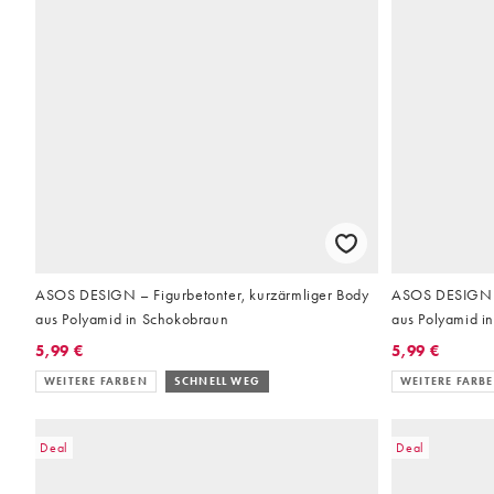
ASOS DESIGN – Figurbetonter, kurzärmliger Body
ASOS DESIGN – 
aus Polyamid in Schokobraun
aus Polyamid i
5,99 €
5,99 €
WEITERE FARBEN
SCHNELL WEG
WEITERE FARB
Deal
Deal