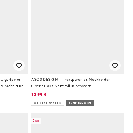
, geripptes T-
ASOS DESIGN – Transparentes Neckholder-
sausschnitt und
Oberteil aus Netzstoff in Schwarz
10,99 €
WEITERE FARBEN
SCHNELL WEG
Deal