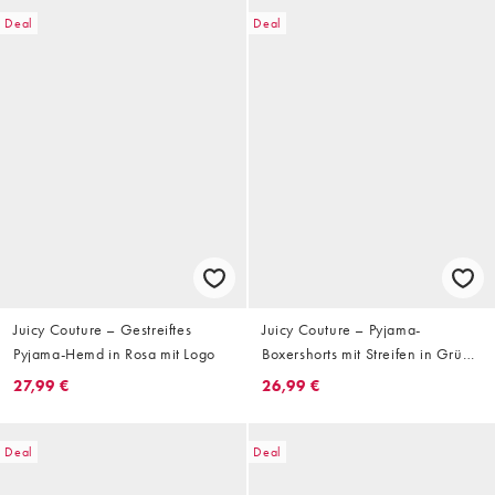
Deal
Deal
Juicy Couture – Gestreiftes
Juicy Couture – Pyjama-
Pyjama-Hemd in Rosa mit Logo
Boxershorts mit Streifen in Grün
und Weiß und Logobund,
27,99 €
26,99 €
Kombiteil
Deal
Deal