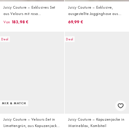
Juicy Couture – Exklusives Set
Juicy Couture – Exklusive,
aus Velours mit rosa
ausgestellte Jogginghose aus
Leopardenmuster, bestehend aus
Velours mit rosa
Von
183,98 €
69,99 €
Kapuzenjacke mit Reißverschluss
Leopardenmuster und
und Jogginghose mit Tunnelzug
Taschendetail, Kombiteil
Deal
Deal
MIX & MATCH
Juicy Couture – Velours-Set in
Juicy Couture – Kapuzenjacke in
Limettengrün, aus Kapuzenjacke
Marineblau, Kombiteil