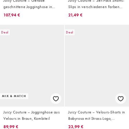
Juicy Couture – Gerade
Juicy Couture – 3er-Pack Shorts-
geschnittene Jogginghose in
Slips in verschiedenen Farben
Braun/Rot mit Logo und Streifen,
und Mustern
107,94 €
21,49 €
Kombiteil
Deal
Deal
MIX & MATCH
Juicy Couture – Jogginghose aus
Juicy Couture – Velours-Shorts in
Velours in Braun, Kombiteil
Babyrosa mit Strass-Logo,
Kombiteil
89,99 €
23,99 €