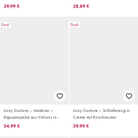
Kordelzug, Kombiteil
Schwarz und Rot mit Polka Dots
29,99 €
28,89 €
Deal
Deal
Juicy Couture – Madison –
Juicy Couture – Schlafanzug in
Kapuzenjacke aus Velours in
Creme mit Kirschmuster
Cremeweiß mit Reißverschluss
54,99 €
39,99 €
und Strassdetail am Rücken,
Kombiteil