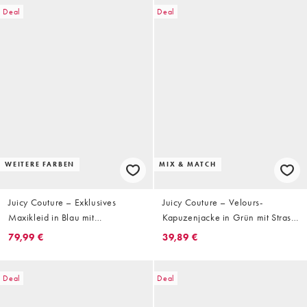
Deal
Deal
WEITERE FARBEN
MIX & MATCH
Juicy Couture – Exklusives
Juicy Couture – Velours-
Maxikleid in Blau mit
Kapuzenjacke in Grün mit Strass-
Leopardenmuster, Seitenschlitz
Logo, Kombiteil
79,99 €
39,89 €
und Strass-Logo
Deal
Deal