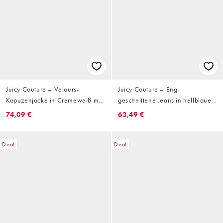
Juicy Couture – Velours-
Juicy Couture – Eng
Kapuzenjacke in Cremeweiß mit
geschnittene Jeans in hellblauer
Strass-Logo, Kombiteil
Waschung mit niedrigem Bund
74,09 €
63,49 €
und Strass-Logo
Deal
Deal