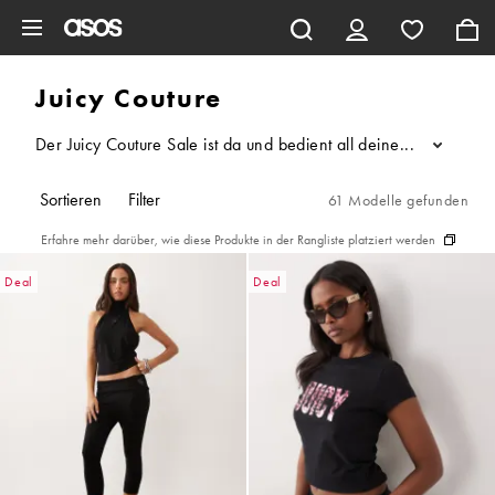
Zum Hauptinhalt überspringen
Juicy Couture
Der Juicy Couture Sale ist da und bedient all deine Retro-Sehn
...
Sortieren
Filter
61 Modelle gefunden
Erfahre mehr darüber, wie diese Produkte in der Rangliste platziert werden
Deal
Deal