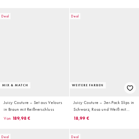
Deal
Deal
MIX & MATCH
WEITERE FARBEN
Juicy Couture – Set aus Velours
Juicy Couture – 3er-Pack Slips in
in Braun mit Reißverschluss
Schwarz, Rosa und Weiß mit
Logo
Von
189,98 €
18,99 €
Deal
Deal