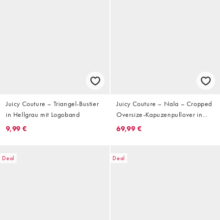
Juicy Couture – Triangel-Bustier
Juicy Couture – Nala – Cropped
in Hellgrau mit Logoband
Oversize-Kapuzenpullover in
Schwarz mit College-Design
9,99 €
69,99 €
Deal
Deal