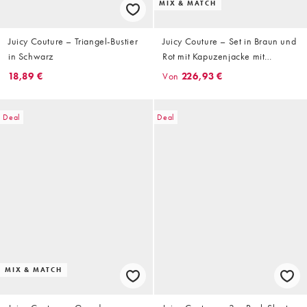
MIX & MATCH
Juicy Couture – Triangel-Bustier
Juicy Couture – Set in Braun und
in Schwarz
Rot mit Kapuzenjacke mit
Reißverschluss und Streifenlogo
18,89 €
Von
226,93 €
Deal
Deal
MIX & MATCH