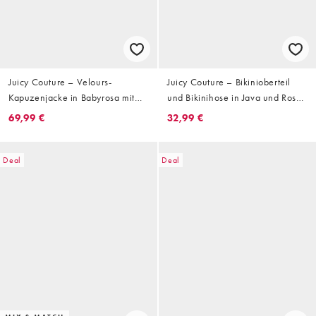
Juicy Couture – Velours-
Juicy Couture – Bikinioberteil
Kapuzenjacke in Babyrosa mit
und Bikinihose in Java und Rosa
Strass-Logo, Kombiteil
gestreift mit Logo
69,99 €
32,99 €
Deal
Deal