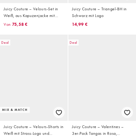
Juicy Couture – Velours-Set in
Juicy Couture – Triangel-BH in
Weiß, aus Kapuzenjacke mit
Schwarz mit Logo
Reißverschluss und Strass-Logo,
Von
75,58 €
14,99 €
Shorts und Jogginghose
Deal
Deal
MIX & MATCH
Juicy Couture – Velours-Shorts in
Juicy Couture – Valentines –
Weiß mit Strass-Logo und
3er-Pack Tangas in Rosa,