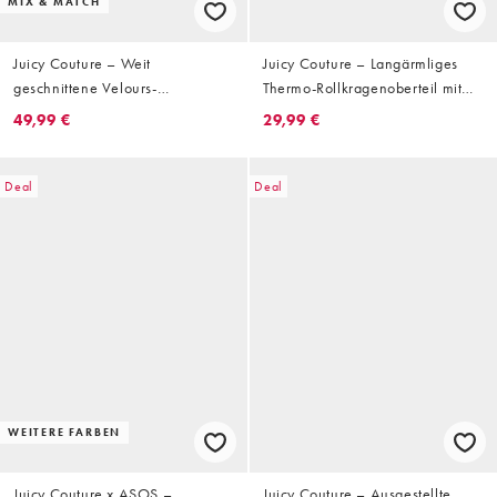
MIX & MATCH
Juicy Couture – Weit
Juicy Couture – Langärmliges
geschnittene Velours-
Thermo-Rollkragenoberteil mit
Jogginghose in Cremeweiß mit
Leopardenmuster, Kombiteil
49,99 €
29,99 €
niedrigem Bund und Strass-Logo,
Kombiteil
Deal
Deal
WEITERE FARBEN
Juicy Couture x ASOS –
Juicy Couture – Ausgestellte