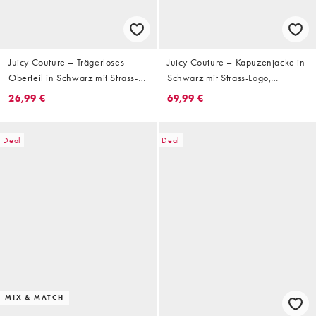
Juicy Couture – Trägerloses
Juicy Couture – Kapuzenjacke in
Oberteil in Schwarz mit Strass-
Schwarz mit Strass-Logo,
Logo
Kombiteil
26,99 €
69,99 €
Deal
Deal
MIX & MATCH