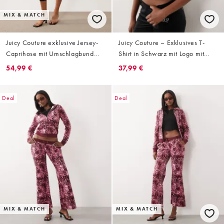
MIX & MATCH
Juicy Couture exklusive Jersey-
Juicy Couture – Exklusives T-
Caprihose mit Umschlagbund
Shirt in Schwarz mit Logo mit
und Logo aus Strasssteinen als
rosa Leopardenmuster
54,99 €
37,99 €
Kombiteil in Schwarz
Deal
Deal
MIX & MATCH
MIX & MATCH