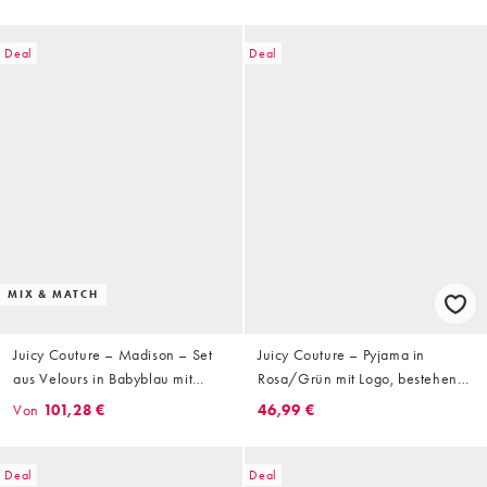
Deal
Deal
MIX & MATCH
Juicy Couture – Madison – Set
Juicy Couture – Pyjama in
aus Velours in Babyblau mit
Rosa/Grün mit Logo, bestehend
Reißverschluss
aus Oberteil, Shorts und
Von
101,28 €
46,99 €
Scrunchie
Deal
Deal