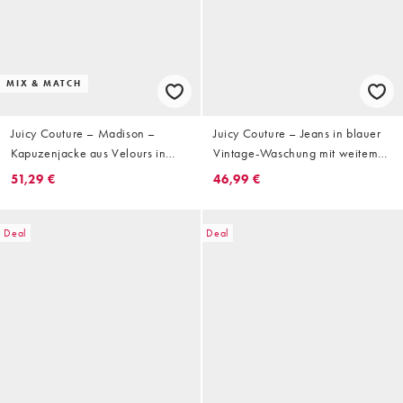
MIX & MATCH
Juicy Couture – Madison –
Juicy Couture – Jeans in blauer
Kapuzenjacke aus Velours in
Vintage-Waschung mit weitem
Babyblau mit Reißverschluss,
Bein, mittelhohem Bund und
51,29 €
46,99 €
Kombiteil
Wappen-Logostickerei
Deal
Deal