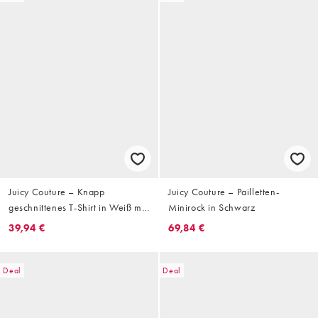
Juicy Couture – Knapp
Juicy Couture – Pailletten-
geschnittenes T-Shirt in Weiß mit
Minirock in Schwarz
„I want candy“-Schriftzug
39,94 €
69,84 €
Deal
Deal