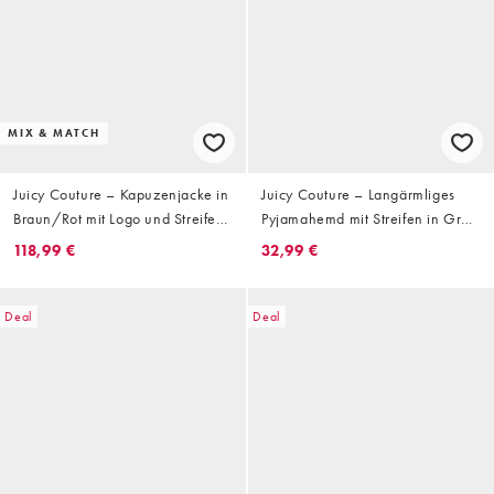
MIX & MATCH
Juicy Couture – Kapuzenjacke in
Juicy Couture – Langärmliges
Braun/Rot mit Logo und Streifen,
Pyjamahemd mit Streifen in Grün
Kombiteil
und Weiß, mit Logo, Kombiteil
118,99 €
32,99 €
Deal
Deal