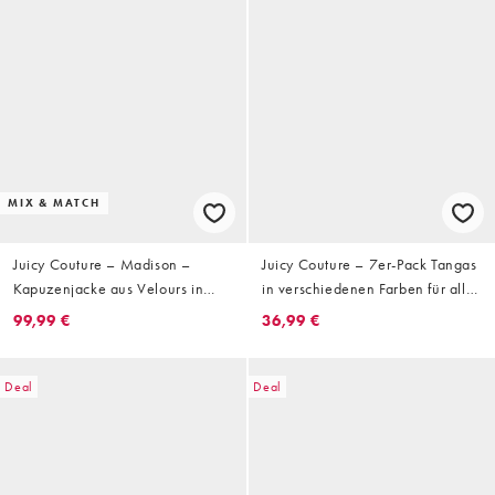
MIX & MATCH
Juicy Couture – Madison –
Juicy Couture – 7er-Pack Tangas
Kapuzenjacke aus Velours in
in verschiedenen Farben für alle
Braun mit Reißverschluss,
Wochentage
99,99 €
36,99 €
Kombiteil
Deal
Deal