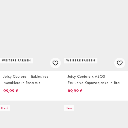
WEITERE FARBEN
WEITERE FARBEN
Juicy Couture – Exklusives
Juicy Couture x ASOS –
Maxikleid in Rosa mit
Exklusive Kapuzenjacke in Braun
Leopardenmuster, Seitenschlitz
mit natürlichem
99,99 €
89,99 €
und Strass-Logo
Gepardenmuster, Kombiteil
Deal
Deal