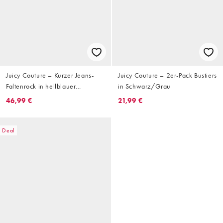
Juicy Couture – Kurzer Jeans-
Juicy Couture – 2er-Pack Bustiers
Faltenrock in hellblauer
in Schwarz/Grau
Waschung mit Strass-Logo,
46,99 €
21,99 €
Kombiteil
Deal