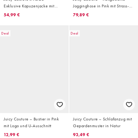
Exklusive Kapuzenjacke mit
Jogginghose in Pink mit Strass-
farblich abgestimmtem
Logo und niedrigem Bund,
54,99 €
79,89 €
schwarzem Gepardenmuster,
Kombiteil
Kombiteil
Deal
Deal
Juicy Couture – Bustier in Pink
Juicy Couture – Schlafanzug mit
mit Logo und U-Ausschnitt
Gepardenmuster in Natur
12,99 €
93,49 €