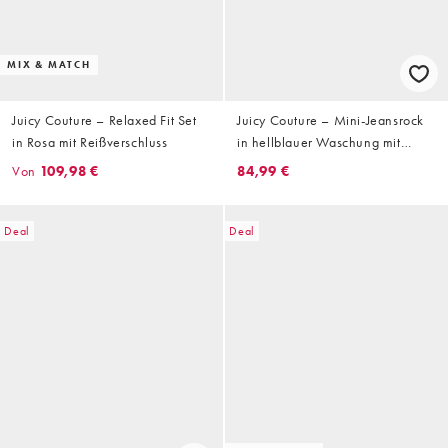
MIX & MATCH
Juicy Couture – Relaxed Fit Set
Juicy Couture – Mini-Jeansrock
in Rosa mit Reißverschluss
in hellblauer Waschung mit
Hunde-Wappenmotiv und
Von
109,98 €
84,99 €
Strasslogo
Deal
Deal