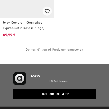
Juicy Couture – Gestreiftes
Pyjama-Set in Rosa mit Logo,
bestehend aus Hemd und Hose
69,99 €
Du hast 61 von 61 Produkten angesehen
ASOS
1,8 Millionen
HOL DIR DIE APP