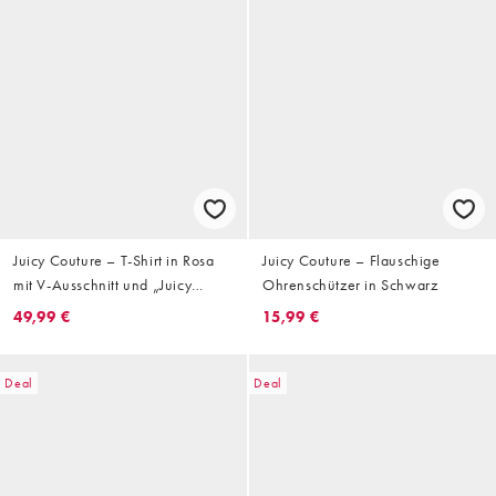
Juicy Couture – T-Shirt in Rosa
Juicy Couture – Flauschige
mit V-Ausschnitt und „Juicy
Ohrenschützer in Schwarz
Wag“-Logoprint
49,99 €
15,99 €
Deal
Deal