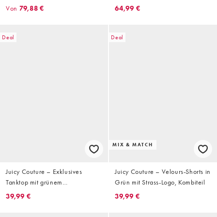
mit Reißverschluss und Strass-
Von
79,88 €
64,99 €
Logo, Shorts und Jogginghose
Deal
Deal
MIX & MATCH
Juicy Couture – Exklusives
Juicy Couture – Velours-Shorts in
Tanktop mit grünem
Grün mit Strass-Logo, Kombiteil
Schlangenmuster und Strass-
39,99 €
39,99 €
Logo