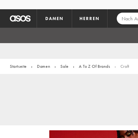
Zum Hauptinhalt überspringen
DAMEN
HERREN
Startseite
›
Damen
›
Sale
›
A To Z Of Brands
›
Craft